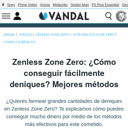
Sony
Prime Video
Anime
Metacritic
Spider-Man
PS Plus Essential
Geo
VANDAL
JUEGOS
ZENLESS ZONE ZERO
GUÍA ZENLESS ZONE ZERO
CONSEJOS BÁSICOS
Zenless Zone Zero: ¿Cómo
conseguir fácilmente
deniques? Mejores métodos
¿Quieres farmear grandes cantidades de deniques
en Zenless Zone Zero? Te explicamos cómo puedes
conseguir mucho dinero por medio de los métodos
más efectivos para este cometido.