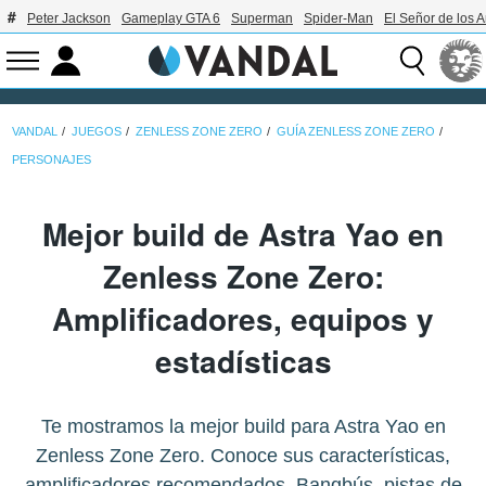
Peter Jackson
Gameplay GTA 6
Superman
Spider-Man
El Señor de los A
VANDAL
JUEGOS
ZENLESS ZONE ZERO
GUÍA ZENLESS ZONE ZERO
PERSONAJES
Mejor build de Astra Yao en
Zenless Zone Zero:
Amplificadores, equipos y
estadísticas
Te mostramos la mejor build para Astra Yao en
Zenless Zone Zero. Conoce sus características,
amplificadores recomendados, Bangbús, pistas de