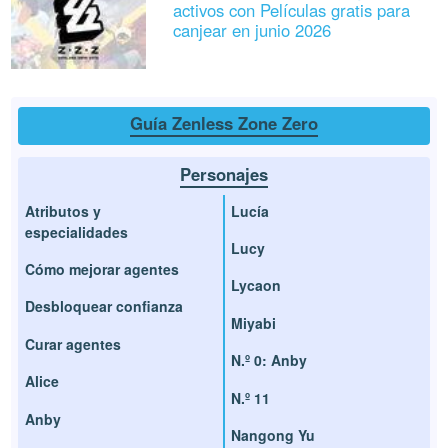
activos con Películas gratis para
canjear en junio 2026
Guía Zenless Zone Zero
Personajes
Atributos y
Lucía
especialidades
Lucy
Cómo mejorar agentes
Lycaon
Desbloquear confianza
Miyabi
Curar agentes
N.º 0: Anby
Alice
N.º 11
Anby
Nangong Yu