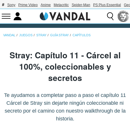
Sony
Prime Video
Anime
Metacritic
Spider-Man
PS Plus Essential
Geo
VANDAL
JUEGOS
STRAY
GUÍA STRAY
CAPÍTULOS
Stray: Capítulo 11 - Cárcel al
100%, coleccionables y
secretos
Te ayudamos a completar paso a paso el capítulo 11
Cárcel de Stray sin dejarte ningún coleccionable ni
secreto por el camino con nuestro walkthrough de la
historia.