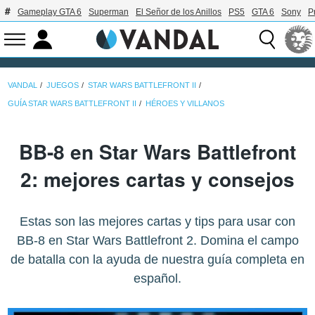
Gameplay GTA 6
Superman
El Señor de los Anillos
PS5
GTA 6
Sony
P
VANDAL
JUEGOS
STAR WARS BATTLEFRONT II
GUÍA STAR WARS BATTLEFRONT II
HÉROES Y VILLANOS
BB-8 en Star Wars Battlefront
2: mejores cartas y consejos
Estas son las mejores cartas y tips para usar con
BB-8 en Star Wars Battlefront 2. Domina el campo
de batalla con la ayuda de nuestra guía completa en
español.