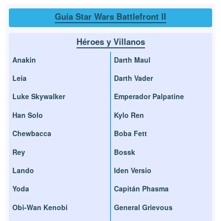
Guía Star Wars Battlefront II
Héroes y Villanos
Anakin
Darth Maul
Leia
Darth Vader
Luke Skywalker
Emperador Palpatine
Han Solo
Kylo Ren
Chewbacca
Boba Fett
Rey
Bossk
Lando
Iden Versio
Yoda
Capitán Phasma
Obi-Wan Kenobi
General Grievous