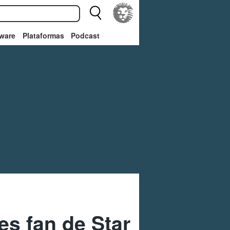
ware
Plataformas
Podcast
res fan de Star