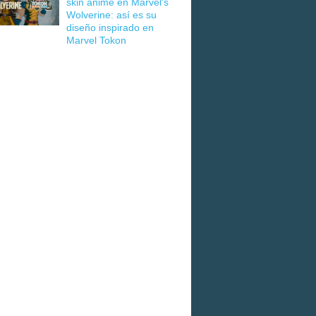
skin anime en Marvel's
Wolverine: así es su
diseño inspirado en
Marvel Tokon