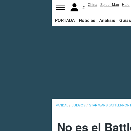
China
Spider-Man
Halo
PORTADA
Noticias
Análisis
Guías
VANDAL
JUEGOS
STAR WARS BATTLEFRONT 
No es el Battl