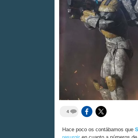
4
Hace poco os contábamos que
S
resurgir
en cuanto a números de