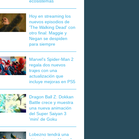
ecosistemas
Hoy en streaming los
nuevos episodios de
'The Walking Dead' con
otro final: Maggie y
Negan se despiden
para siempre
Marvel's Spider-Man 2
regala dos nuevos
trajes con una
actualización que
incluye mejoras en PS5
Dragon Ball Z: Dokkan
Battle crece y muestra
una nueva animación
del Super Saiyan 3
'mini' de Goku
Lobezno tendrá una