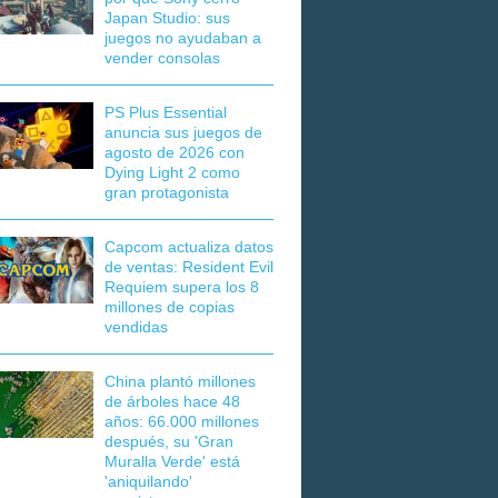
Japan Studio: sus
juegos no ayudaban a
vender consolas
PS Plus Essential
anuncia sus juegos de
agosto de 2026 con
Dying Light 2 como
gran protagonista
Capcom actualiza datos
de ventas: Resident Evil
Requiem supera los 8
millones de copias
vendidas
China plantó millones
de árboles hace 48
años: 66.000 millones
después, su 'Gran
Muralla Verde' está
'aniquilando'