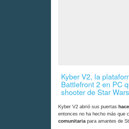
Kyber V2, la platafor
Battlefront 2 en PC q
shooter de Star War
Kyber V2 abrió sus puertas
hace
entonces no ha hecho más que 
comunitaria
para amantes de Sta