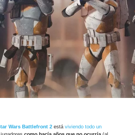
tar Wars Battlefront 2
está
viviendo todo un
 jugadores
como hacía años que no ocurría
(al