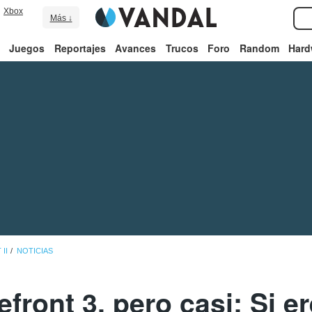
Xbox
Más ↓
Juegos
Reportajes
Avances
Trucos
Foro
Random
Hard
II
NOTICIAS
efront 3, pero casi: Si e