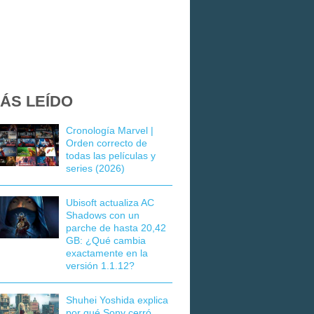
ÁS LEÍDO
Cronología Marvel |
Orden correcto de
todas las películas y
series (2026)
Ubisoft actualiza AC
Shadows con un
parche de hasta 20,42
GB: ¿Qué cambia
exactamente en la
versión 1.1.12?
Shuhei Yoshida explica
por qué Sony cerró