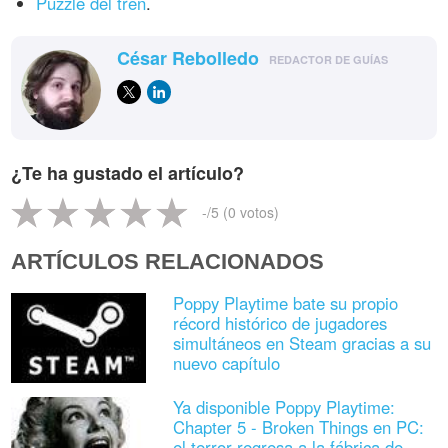
Puzzle del tren
.
César Rebolledo
REDACTOR DE GUÍAS
¿Te ha gustado el artículo?
-
/5 (
0
votos)
ARTÍCULOS RELACIONADOS
Poppy Playtime bate su propio
récord histórico de jugadores
simultáneos en Steam gracias a su
nuevo capítulo
Ya disponible Poppy Playtime:
Chapter 5 - Broken Things en PC:
el terror regresa a la fábrica de