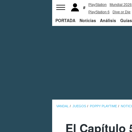
PlayStation
Mundial 2026
PlayStation 6
Dive or Die
PORTADA
Noticias
Análisis
Guías
VANDAL
JUEGOS
POPPY PLAYTIME
NOTIC
El Capítulo 