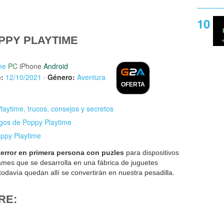
PPY PLAYTIME
me
PC
iPhone
Android
:
12/10/2021
·
Género:
Aventura
OFERTA
aytime, trucos, consejos y secretos
egos de Poppy Playtime
oppy Playtime
terror en primera persona con puzles
para dispositivos
es que se desarrolla en una fábrica de juguetes
avía quedan allí se convertirán en nuestra pesadilla.
RE: