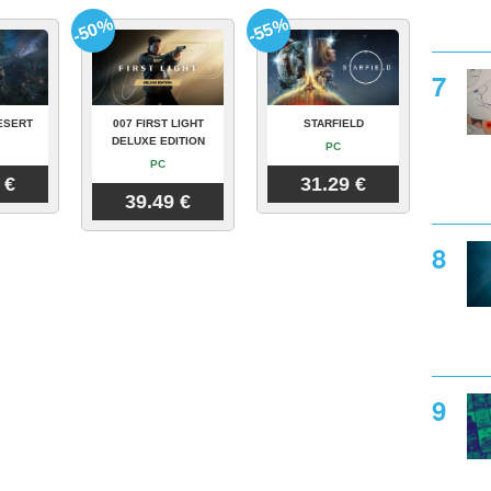
-50%
-55%
ESERT
007 FIRST LIGHT
STARFIELD
DELUXE EDITION
PC
PC
 €
31.29 €
39.49 €