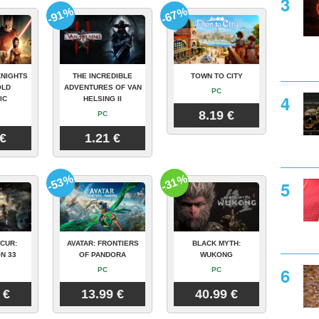
-91%
-67%
KNIGHTS
THE INCREDIBLE
TOWN TO CITY
OLD
ADVENTURES OF VAN
PC
IC
HELSING II
8.19 €
PC
 €
1.21 €
-53%
-31%
CUR:
AVATAR: FRONTIERS
BLACK MYTH:
N 33
OF PANDORA
WUKONG
PC
PC
 €
13.99 €
40.99 €