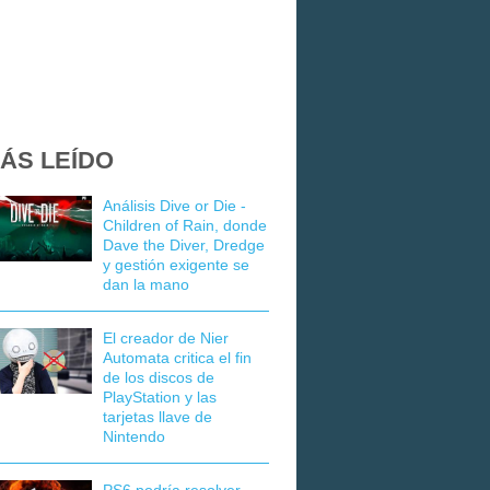
ÁS LEÍDO
Análisis Dive or Die -
Children of Rain, donde
Dave the Diver, Dredge
y gestión exigente se
dan la mano
El creador de Nier
Automata critica el fin
de los discos de
PlayStation y las
tarjetas llave de
Nintendo