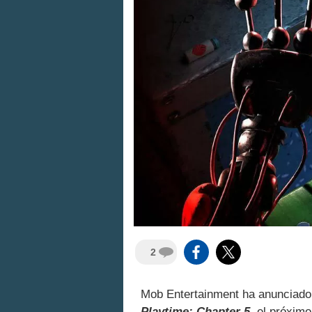
2
Mob Entertainment ha anunciado 
Playtime: Chapter 5
, el próxim