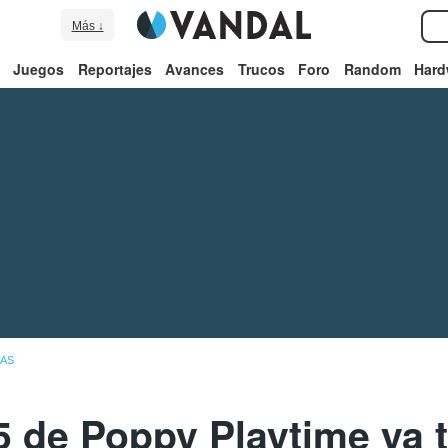
Más ↓
Juegos
Reportajes
Avances
Trucos
Foro
Random
Hard
IAS
5 de Poppy Playtime ya 