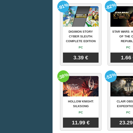
-91%
-82%
DIGIMON STORY
STAR WARS: 
CYBER SLEUTH:
OF THE 
COMPLETE EDITION
REPUBL
PC
PC
3.39 €
1.66
-38%
-53%
HOLLOW KNIGHT:
CLAIR OBS
SILKSONG
EXPEDITIO
PC
PC
11.99 €
23.29