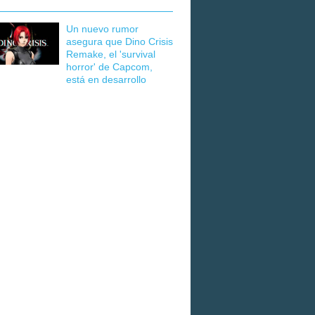
Un nuevo rumor
asegura que Dino Crisis
Remake, el 'survival
horror' de Capcom,
está en desarrollo