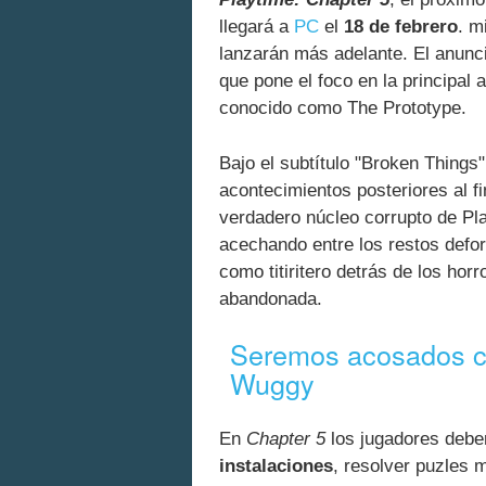
llegará a
PC
el
18 de febrero
. m
lanzarán más adelante. El anun
que pone el foco en la principal
conocido como The Prototype.
Bajo el subtítulo "Broken Things
acontecimientos posteriores al fi
verdadero núcleo corrupto de Pla
acechando entre los restos defo
como titiritero detrás de los hor
abandonada.
Seremos acosados c
Wuggy
En
Chapter 5
los jugadores debe
instalaciones
, resolver puzles 