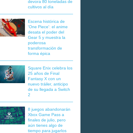
devora 80 toneladas de
cultivos al día
Escena histórica de
'One Piece': el anime
desata el poder del
Gear 5 y muestra la
poderosa
transformación de
forma épica
Square Enix celebra los
25 años de Final
Fantasy X con un
nuevo tráiler, anticipo
de su llegada a Switch
2
8 juegos abandonarán
Xbox Game Pass a
finales de julio, pero
aún tienes algo de
tiempo para jugarlos