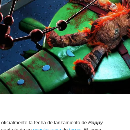
oficialmente la fecha de lanzamiento de
Poppy
o capítulo de su
popular saga
de
terror
. El juego