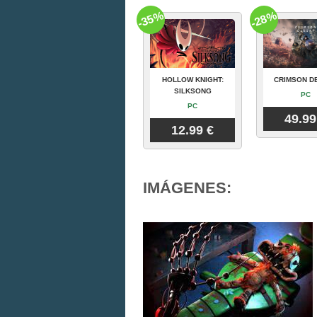
-35%
-28%
HOLLOW KNIGHT:
CRIMSON D
SILKSONG
PC
PC
49.99
12.99 €
IMÁGENES: