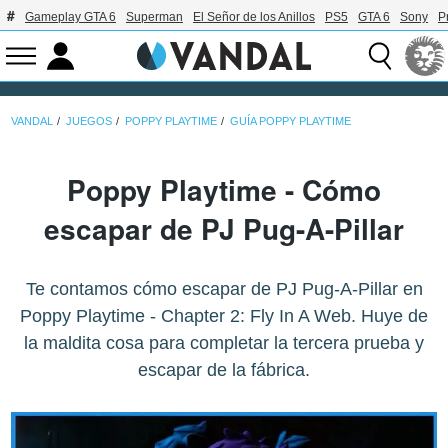
Gameplay GTA 6
Superman
El Señor de los Anillos
PS5
GTA 6
Sony
P
VANDAL
JUEGOS
POPPY PLAYTIME
GUÍA POPPY PLAYTIME
Poppy Playtime - Cómo
escapar de PJ Pug-A-Pillar
Te contamos cómo escapar de PJ Pug-A-Pillar en
Poppy Playtime - Chapter 2: Fly In A Web. Huye de
la maldita cosa para completar la tercera prueba y
escapar de la fábrica.