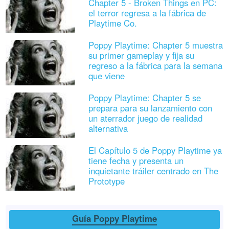
Chapter 5 - Broken Things en PC:
el terror regresa a la fábrica de
Playtime Co.
Poppy Playtime: Chapter 5 muestra
su primer gameplay y fija su
regreso a la fábrica para la semana
que viene
Poppy Playtime: Chapter 5 se
prepara para su lanzamiento con
un aterrador juego de realidad
alternativa
El Capítulo 5 de Poppy Playtime ya
tiene fecha y presenta un
inquietante tráiler centrado en The
Prototype
Guía Poppy Playtime