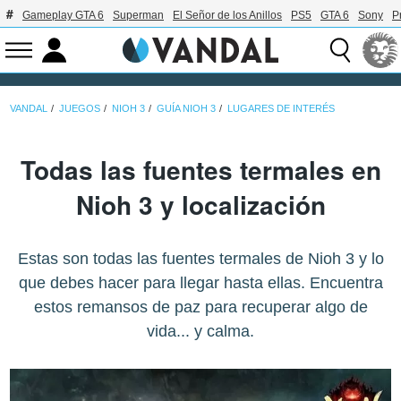
Gameplay GTA 6
Superman
El Señor de los Anillos
PS5
GTA 6
Sony
P
VANDAL
JUEGOS
NIOH 3
GUÍA NIOH 3
LUGARES DE INTERÉS
Todas las fuentes termales en
Nioh 3 y localización
Estas son todas las fuentes termales de Nioh 3 y lo
que debes hacer para llegar hasta ellas. Encuentra
estos remansos de paz para recuperar algo de
vida... y calma.