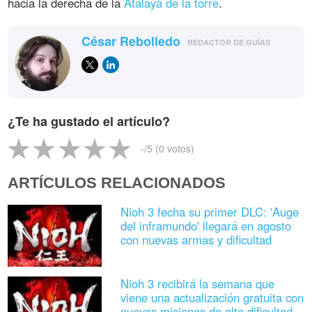
hacia la derecha de la
Atalaya de la torre
.
César Rebolledo
REDACTOR DE GUÍAS
¿Te ha gustado el artículo?
-
/5 (
0
votos)
ARTÍCULOS RELACIONADOS
Nioh 3 fecha su primer DLC: 'Auge
del inframundo' llegará en agosto
con nuevas armas y dificultad
Nioh 3 recibirá la semana que
viene una actualización gratuita con
nuevas misiones de alta dificultad