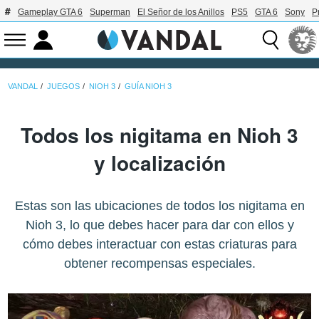
Gameplay GTA 6
Superman
El Señor de los Anillos
PS5
GTA 6
Sony
P
VANDAL
JUEGOS
NIOH 3
GUÍA NIOH 3
Todos los nigitama en Nioh 3
y localización
Estas son las ubicaciones de todos los nigitama en
Nioh 3, lo que debes hacer para dar con ellos y
cómo debes interactuar con estas criaturas para
obtener recompensas especiales.