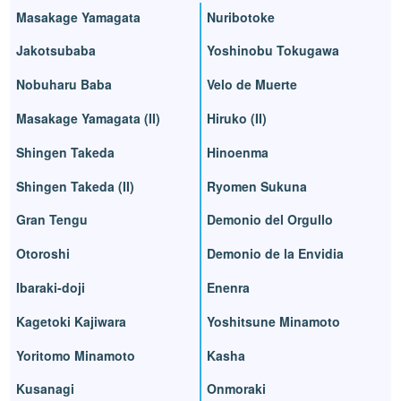
Masakage Yamagata
Nuribotoke
Jakotsubaba
Yoshinobu Tokugawa
Nobuharu Baba
Velo de Muerte
Masakage Yamagata (II)
Hiruko (II)
Shingen Takeda
Hinoenma
Shingen Takeda (II)
Ryomen Sukuna
Gran Tengu
Demonio del Orgullo
Otoroshi
Demonio de la Envidia
Ibaraki-doji
Enenra
Kagetoki Kajiwara
Yoshitsune Minamoto
Yoritomo Minamoto
Kasha
Kusanagi
Onmoraki