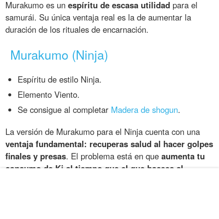
Murakumo es un
espíritu de escasa utilidad
para el
samurái. Su única ventaja real es la de aumentar la
duración de los rituales de encarnación.
Murakumo (Ninja)
Espíritu de estilo Ninja.
Elemento Viento.
Se consigue al completar
Madera de shogun
.
La versión de Murakumo para el Ninja cuenta con una
ventaja fundamental: recuperas salud al hacer golpes
finales y presas
. El problema está en que
aumenta tu
consumo de Ki al tiempo que el que hacees al
enemigo
. Es una espada de doble filo con la que debes
tener mucho cuidado.