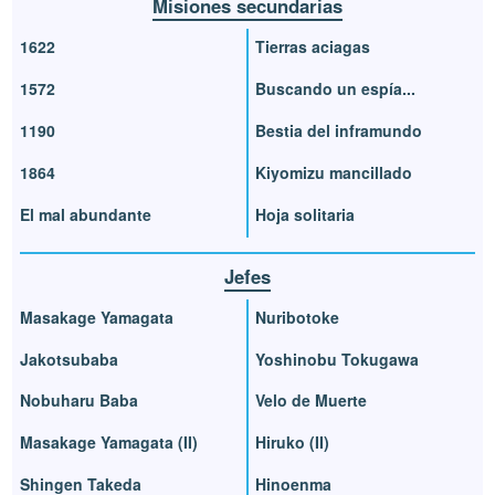
Misiones secundarias
1622
Tierras aciagas
1572
Buscando un espía...
1190
Bestia del inframundo
1864
Kiyomizu mancillado
El mal abundante
Hoja solitaria
Jefes
Masakage Yamagata
Nuribotoke
Jakotsubaba
Yoshinobu Tokugawa
Nobuharu Baba
Velo de Muerte
Masakage Yamagata (II)
Hiruko (II)
Shingen Takeda
Hinoenma