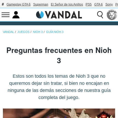
Gameplay GTA 6
Superman
El Señor de los Anillos
PS5
GTA 6
Sony
P
VANDAL
JUEGOS
NIOH 3
GUÍA NIOH 3
Preguntas frecuentes en Nioh
3
Estos son todos los temas de Nioh 3 que no
queremos dejar sin tratar, si bien no encajan en
ninguna de las demás secciones de nuestra guía
completa del juego.