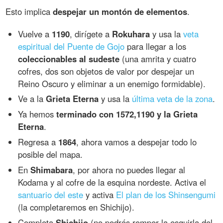
Esto implica
despejar un montón de elementos
.
Vuelve a
1190
, dirígete a
Rokuhara
y usa la
veta
espiritual del Puente de Gojo
para llegar a los
coleccionables al sudeste
(una amrita y cuatro
cofres, dos son objetos de valor por despejar un
Reino Oscuro y eliminar a un enemigo formidable).
Ve a la
Grieta Eterna
y usa la
última veta de la zona
.
Ya hemos
terminado con 1572,1190 y la Grieta
Eterna
.
Regresa a
1864
, ahora vamos a despejar todo lo
posible del mapa.
En
Shimabara
, por ahora no puedes llegar al
Kodama y al cofre de la esquina nordeste. Activa el
santuario del este
y activa
El plan de los Shinsengumi
(la completaremos en Shichijo).
Completa
Shichijo
(no podrás romper la esquirla del