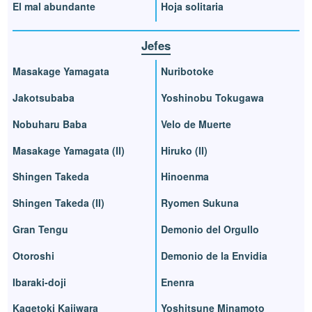
El mal abundante
Hoja solitaria
Jefes
Masakage Yamagata
Nuribotoke
Jakotsubaba
Yoshinobu Tokugawa
Nobuharu Baba
Velo de Muerte
Masakage Yamagata (II)
Hiruko (II)
Shingen Takeda
Hinoenma
Shingen Takeda (II)
Ryomen Sukuna
Gran Tengu
Demonio del Orgullo
Otoroshi
Demonio de la Envidia
Ibaraki-doji
Enenra
Kagetoki Kajiwara
Yoshitsune Minamoto