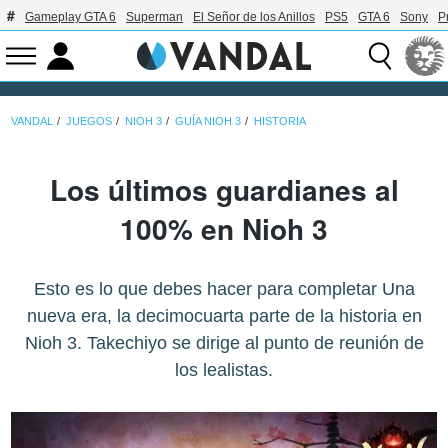
Gameplay GTA 6
Superman
El Señor de los Anillos
PS5
GTA 6
Sony
P
VANDAL
JUEGOS
NIOH 3
GUÍA NIOH 3
HISTORIA
Los últimos guardianes al
100% en Nioh 3
Esto es lo que debes hacer para completar Una
nueva era, la decimocuarta parte de la historia en
Nioh 3. Takechiyo se dirige al punto de reunión de
los lealistas.