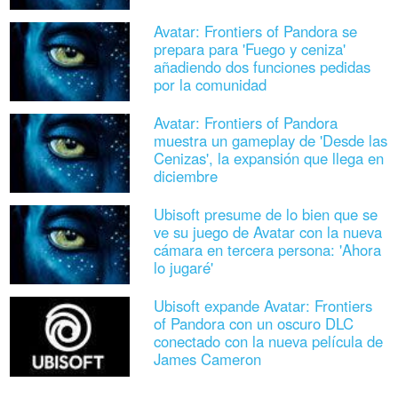
Avatar: Frontiers of Pandora se
prepara para 'Fuego y ceniza'
añadiendo dos funciones pedidas
por la comunidad
Avatar: Frontiers of Pandora
muestra un gameplay de 'Desde las
Cenizas', la expansión que llega en
diciembre
Ubisoft presume de lo bien que se
ve su juego de Avatar con la nueva
cámara en tercera persona: 'Ahora
lo jugaré'
Ubisoft expande Avatar: Frontiers
of Pandora con un oscuro DLC
conectado con la nueva película de
James Cameron