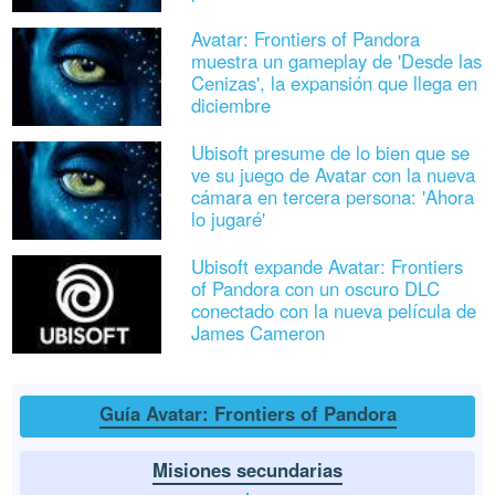
Avatar: Frontiers of Pandora
muestra un gameplay de 'Desde las
Cenizas', la expansión que llega en
diciembre
Ubisoft presume de lo bien que se
ve su juego de Avatar con la nueva
cámara en tercera persona: 'Ahora
lo jugaré'
Ubisoft expande Avatar: Frontiers
of Pandora con un oscuro DLC
conectado con la nueva película de
James Cameron
Guía Avatar: Frontiers of Pandora
Misiones secundarias