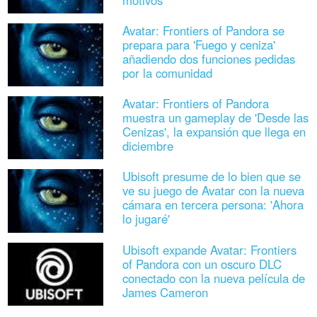
motivos
Avatar: Frontiers of Pandora se
prepara para 'Fuego y ceniza'
añadiendo dos funciones pedidas
por la comunidad
Avatar: Frontiers of Pandora
muestra un gameplay de 'Desde las
Cenizas', la expansión que llega en
diciembre
Ubisoft presume de lo bien que se
ve su juego de Avatar con la nueva
cámara en tercera persona: 'Ahora
lo jugaré'
Ubisoft expande Avatar: Frontiers
of Pandora con un oscuro DLC
conectado con la nueva película de
James Cameron