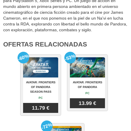
para PlayStation 5, Xbox Series y PC. Un juego de acción en
mundo abierto en primera persona ambientado en el universo
cinematográfico de ciencia ficción creado para el cine por James
Cameron, en el que nos ponemos en la piel de un Na'vi en lucha
contra la RDA, explorando con libertad el bello mundo de Pandora,
con exploración, plataformas, combates y sigilo.
OFERTAS RELACIONADAS
-60%
-53%
AVATAR: FRONTIERS
AVATAR: FRONTIERS
OF PANDORA
OF PANDORA
SEASON PASS
PC
PC
13.99 €
11.79 €
-72%