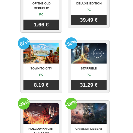
OF THE OLD
DELUXE EDITION
REPUBLIC
PC
PC
39.49 €
1.66 €
-67%
-55%
TOWN TO CITY
STARFIELD
PC
PC
8.19 €
31.29 €
-38%
-28%
HOLLOW KNIGHT:
CRIMSON DESERT