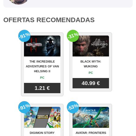
OFERTAS RECOMENDADAS
-91%
-31%
THE INCREDIBLE
BLACK MYTH:
ADVENTURES OF VAN
WUKONG
HELSING II
PC
PC
40.99 €
1.21 €
-91%
-53%
DIGIMON STORY
AVATAR: FRONTIERS