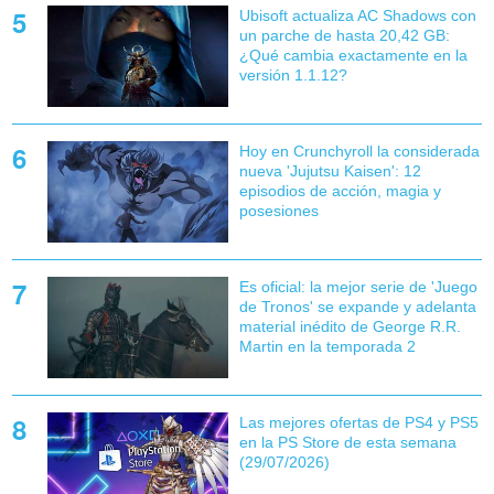
Ubisoft actualiza AC Shadows con
un parche de hasta 20,42 GB:
¿Qué cambia exactamente en la
versión 1.1.12?
Hoy en Crunchyroll la considerada
nueva 'Jujutsu Kaisen': 12
episodios de acción, magia y
posesiones
Es oficial: la mejor serie de 'Juego
de Tronos' se expande y adelanta
material inédito de George R.R.
Martin en la temporada 2
Las mejores ofertas de PS4 y PS5
en la PS Store de esta semana
(29/07/2026)