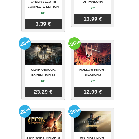
CYBER SLEUTH:
OF PANDORA
COMPLETE EDITION
PC
PC
13.99 €
3.39 €
-53%
-35%
CLAIR OBSCUR:
HOLLOW KNIGHT:
EXPEDITION 33
SILKSONG
PC
PC
23.29 €
12.99 €
-82%
-50%
STAR WARS: KNIGHTS
007 FIRST LIGHT