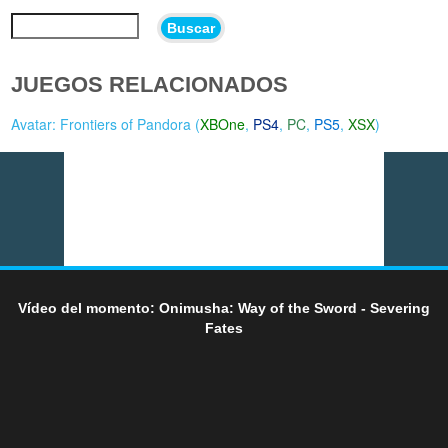
Buscar
JUEGOS RELACIONADOS
Avatar: Frontiers of Pandora (
XBOne
,
PS4
,
PC
,
PS5
,
XSX
)
Vídeo del momento: Onimusha: Way of the Sword - Severing
Fates