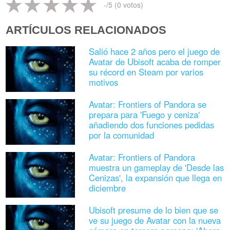
-
/5 (
0
votos)
ARTÍCULOS RELACIONADOS
Salió hace 2 años pero el juego de
Avatar de Ubisoft acaba de romper
su récord en Steam por varios
motivos
Avatar: Frontiers of Pandora se
prepara para 'Fuego y ceniza'
añadiendo dos funciones pedidas
por la comunidad
Avatar: Frontiers of Pandora
muestra un gameplay de 'Desde las
Cenizas', la expansión que llega en
diciembre
Ubisoft presume de lo bien que se
ve su juego de Avatar con la nueva