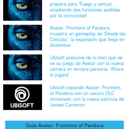
prepara para 'Fuego y ceniza'
añadiendo dos funciones pedidas
por la comunidad
Avatar: Frontiers of Pandora
muestra un gameplay de 'Desde las
Cenizas', la expansión que llega en
diciembre
Ubisoft presume de lo bien que se
ve su juego de Avatar con la nueva
cámara en tercera persona: 'Ahora
lo jugaré'
Ubisoft expande Avatar: Frontiers
of Pandora con un oscuro DLC
conectado con la nueva película de
James Cameron
Guía Avatar: Frontiers of Pandora