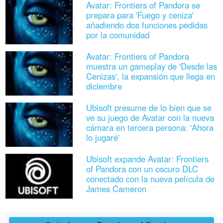
Avatar: Frontiers of Pandora se
prepara para 'Fuego y ceniza'
añadiendo dos funciones pedidas
por la comunidad
Avatar: Frontiers of Pandora
muestra un gameplay de 'Desde las
Cenizas', la expansión que llega en
diciembre
Ubisoft presume de lo bien que se
ve su juego de Avatar con la nueva
cámara en tercera persona: 'Ahora
lo jugaré'
Ubisoft expande Avatar: Frontiers
of Pandora con un oscuro DLC
conectado con la nueva película de
James Cameron