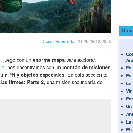
Guía
César Rebolledo
·
21:29 26/12/2025
Con
n juego con un
enorme mapa
para explorar.
Ar
ria
, nos encontramos con un
montón de misiones
En 
uir PH y objetos especiales
. En esta sección te
En 
as firmes: Parte 2
, una misión secundaria del
En 
Vín
Ent
Un 
Ant
La 
El 