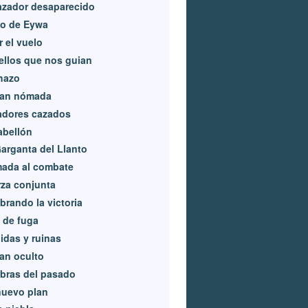
azador desaparecido
jo de Eywa
r el vuelo
llos que nos guian
hazo
lan nómada
adores cazados
abellón
arganta del Llanto
mada al combate
za conjunta
brando la victoria
 de fuga
idas y ruinas
lan oculto
bras del pasado
nuevo plan