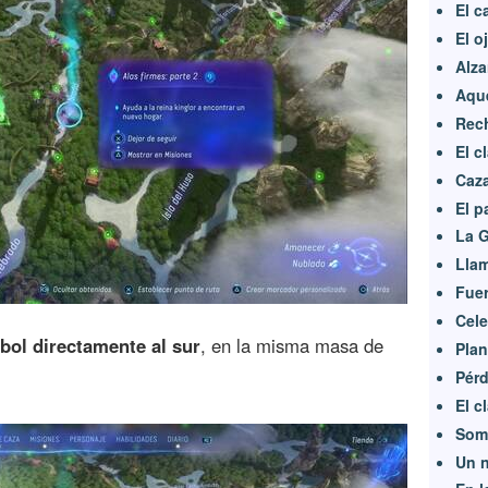
El c
El o
Alza
Aque
Rec
El c
Caz
El p
La G
Lla
Fuer
Cele
bol directamente al sur
, en la misma masa de
Plan
Pérd
El c
Som
Un 