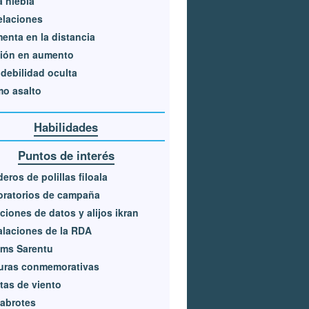
a niebla
elaciones
enta en la distancia
sión en aumento
debilidad oculta
mo asalto
Habilidades
Puntos de interés
eros de polillas filoala
oratorios de campaña
ciones de datos y alijos ikran
alaciones de la RDA
ems Sarentu
uras conmemorativas
tas de viento
labrotes