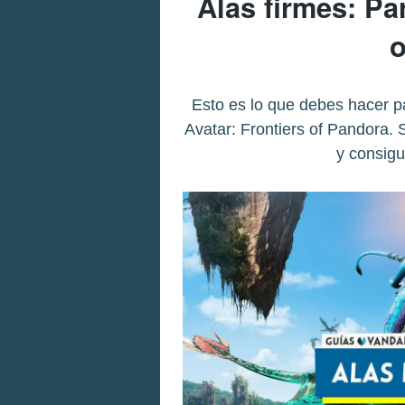
Alas firmes: Par
o
Esto es lo que debes hacer pa
Avatar: Frontiers of Pandora. 
y consig