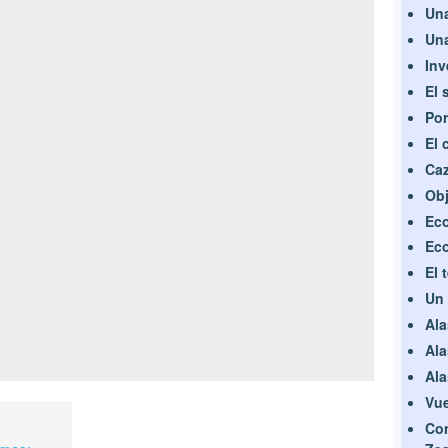
Una
Una
Inv
El 
Por
El 
Caz
Obj
Eco
Eco
El 
Un 
Ala
Ala
Ala
Vue
Con