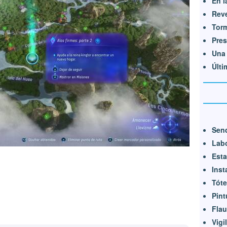
En l
Rev
Torm
Pre
Una 
Últi
Send
Lab
Esta
Inst
Tót
Pint
Flau
Vigi