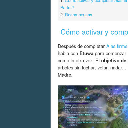
1.
Cómo activar y completar Alas fi
Parte 2
2.
Recompensas
Cómo activar y compl
Después de completar
Alas firme
habla con
Etuwa
para comenzar 
como la otra vez. El
objetivo de
árboles sin luchar, volar, nadar..
Madre.