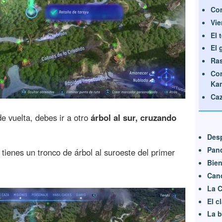
Com
Vie
El 
El 
Ras
Con
Kam
Caz
de vuelta, debes ir a otro
árbol al sur, cruzando
Desp
Pan
, tienes un tronco de árbol al suroeste del primer
Bien
Canc
La 
El c
La b