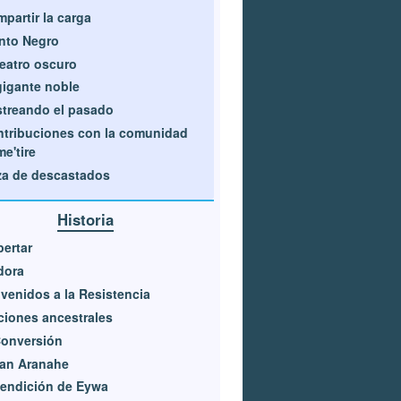
partir la carga
nto Negro
teatro oscuro
gigante noble
treando el pasado
tribuciones con la comunidad
e'tire
a de descastados
Historia
ertar
dora
venidos a la Resistencia
iones ancestrales
Conversión
lan Aranahe
endición de Eywa