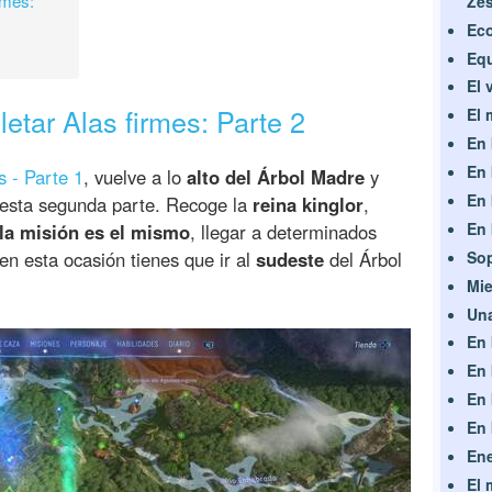
rmes:
Ze
Eco
Equ
El 
etar Alas firmes: Parte 2
El 
En 
En 
s - Parte 1
, vuelve a lo
alto del Árbol Madre
y
En 
esta segunda parte. Recoge la
reina kinglor
,
En 
 la misión es el mismo
, llegar a determinados
Sop
. en esta ocasión tienes que ir al
sudeste
del Árbol
Mie
Un
En 
En 
En 
En 
En
El 