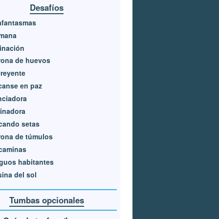
Desafíos
afantasmas
ómana
inación
rona de huevos
reyente
canse en paz
nciadora
inadora
cando setas
rona de túmulos
caminas
guos habitantes
ina del sol
Tumbas opcionales