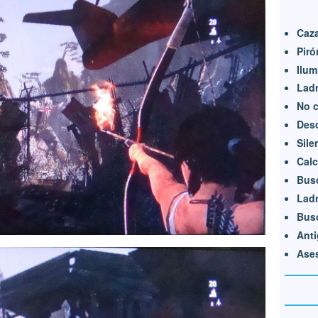
Caz
Pir
Ilum
Lad
No c
Des
Sile
Calc
Bus
Lad
Bus
Anti
Ases