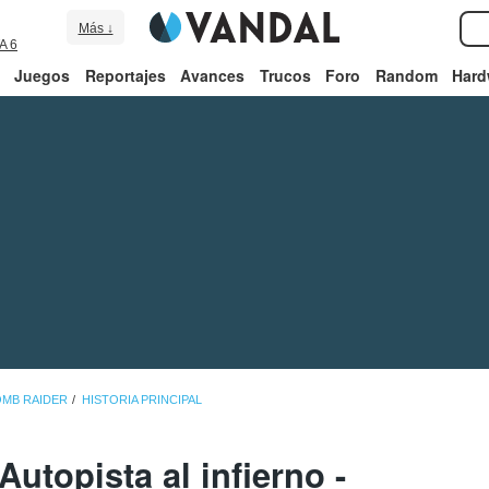
Más ↓
A 6
Juegos
Reportajes
Avances
Trucos
Foro
Random
Hard
OMB RAIDER
HISTORIA PRINCIPAL
Autopista al infierno -