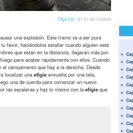
Olga Cid
·
21:31 26/12/2025
causar una explosión. Este tramo va a ser pura
a tu favor, haciéndolos estallar cuando alguien esté
mbres que están en la distancia, llegarán más por
Cap
 fuego para acabar rápidamente con ellos. Cuando
Cap
n el campamento que hay a la derecha. Desde
Cap
ra localizar una
efigie
envuelta por una tela,
Cap
 luego una de cuerda para comenzar un nuevo
Cap
or las escaleras y haz lo mismo con la
efigie
que
Cap
Cap
Cap
Cap
Cap
Cap