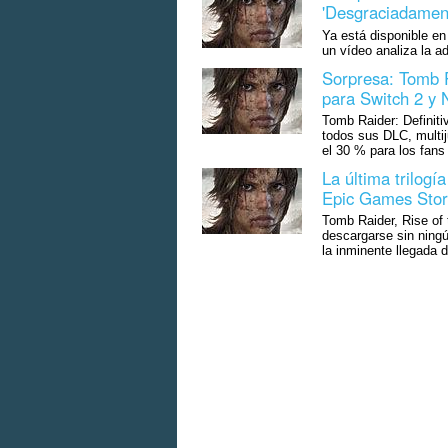
'Desgraciadament
Ya está disponible en
un vídeo analiza la a
Sorpresa: Tomb Ra
para Switch 2 y 
Tomb Raider: Definiti
todos sus DLC, multi
el 30 % para los fans
La última trilogí
Epic Games Sto
Tomb Raider, Rise of
descargarse sin ningú
la inminente llegada d