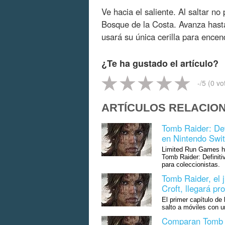
Ve hacia el saliente. Al saltar n
Bosque de la Costa. Avanza hast
usará su única cerilla para ence
¿Te ha gustado el artículo?
-
/5 (
0
vo
ARTÍCULOS RELACIO
Tomb Raider: Defi
en Nintendo Swi
Limited Run Games ha
Tomb Raider: Definiti
para coleccionistas.
Tomb Raider, el 
Croft, llegará p
El primer capítulo de 
salto a móviles con u
Comparan Tomb Ra