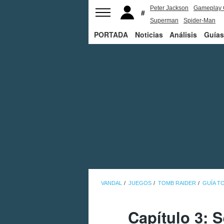
Peter Jackson
Gameplay 
Superman
Spider-Man
PORTADA
Noticias
Análisis
Guías
VANDAL
JUEGOS
TOMB RAIDER
GUÍA T
Capítulo 3: 