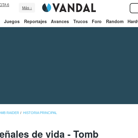
GTA 6
Más ↓
Juegos
Reportajes
Avances
Trucos
Foro
Random
Hard
OMB RAIDER
HISTORIA PRINCIPAL
Señales de vida - Tomb