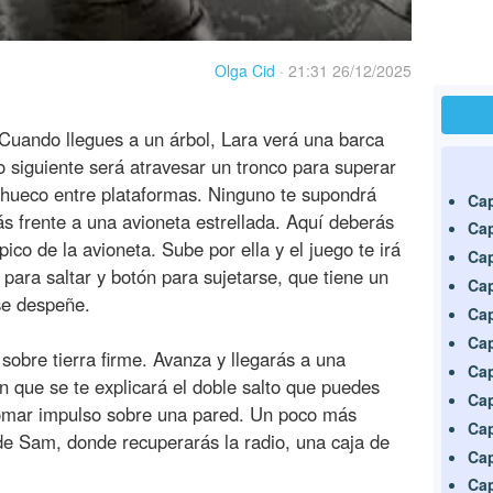
Olga Cid
·
21:31 26/12/2025
Cuando llegues a un árbol, Lara verá una barca
o siguiente será atravesar un tronco para superar
n hueco entre plataformas. Ninguno te supondrá
Cap
rás frente a una avioneta estrellada. Aquí deberás
Cap
pico de la avioneta. Sube por ella y el juego te irá
Cap
para saltar y botón para sujetarse, que tiene un
Cap
se despeñe.
Cap
Cap
 sobre tierra firme. Avanza y llegarás a una
Cap
 que se te explicará el doble salto que puedes
Cap
omar impulso sobre una pared. Un poco más
Cap
de Sam, donde recuperarás la radio, una caja de
Cap
Cap