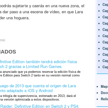
Cap
o podrás sujetarte y caerás en una nueva zona, el
Cap
a dar paso a una escena de vídeo, en que Lara
Cap
nder una hoguera.
Cap
Cap
Cap
tos)
Cap
Cap
NADOS
Cap
Cap
nitive Edition también tendrá edición física
tch 2 gracias a Limited Run Games
Cap
 anunciado que ya podemos reservar la edición física de
ve Edition para Switch 2 tanto en su versión normal como
juego de 2013 que cuenta el origen de Lara
Map
ronto adaptado a iOS y Android
Doc
la trilogía de supervivencia, estrenado en 2013, dará el
Reli
na versión optimizada a estos dispositivos.
ider: Definitive Edition en Switch 2 y PS4: