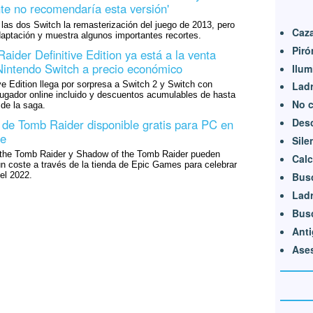
e no recomendaría esta versión'
 las dos Switch la remasterización del juego de 2013, pero
Caz
daptación y muestra algunos importantes recortes.
Pir
ider Definitive Edition ya está a la venta
Nintendo Switch a precio económico
Ilum
ve Edition llega por sorpresa a Switch 2 y Switch con
Lad
jugador online incluido y descuentos acumulables de hasta
No c
 de la saga.
Des
a de Tomb Raider disponible gratis para PC en
re
Sile
 the Tomb Raider y Shadow of the Tomb Raider pueden
Calc
n coste a través de la tienda de Epic Games para celebrar
el 2022.
Bus
Lad
Bus
Anti
Ases