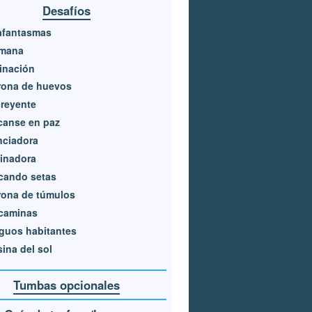
Desafíos
afantasmas
ómana
inación
rona de huevos
reyente
canse en paz
nciadora
inadora
cando setas
rona de túmulos
caminas
guos habitantes
ina del sol
Tumbas opcionales