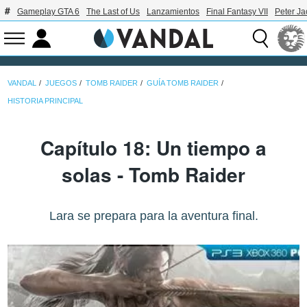
Gameplay GTA 6
The Last of Us
Lanzamientos
Final Fantasy VII
Peter J
VANDAL
JUEGOS
TOMB RAIDER
GUÍA TOMB RAIDER
HISTORIA PRINCIPAL
Capítulo 18: Un tiempo a
solas - Tomb Raider
Lara se prepara para la aventura final.