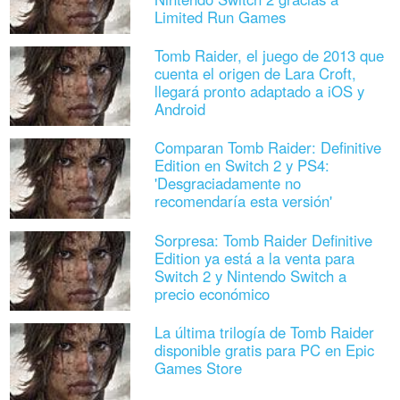
Limited Run Games
Tomb Raider, el juego de 2013 que
cuenta el origen de Lara Croft,
llegará pronto adaptado a iOS y
Android
Comparan Tomb Raider: Definitive
Edition en Switch 2 y PS4:
'Desgraciadamente no
recomendaría esta versión'
Sorpresa: Tomb Raider Definitive
Edition ya está a la venta para
Switch 2 y Nintendo Switch a
precio económico
La última trilogía de Tomb Raider
disponible gratis para PC en Epic
Games Store