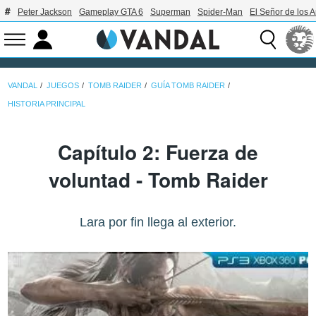
Peter Jackson
Gameplay GTA 6
Superman
Spider-Man
El Señor de los A
VANDAL
JUEGOS
TOMB RAIDER
GUÍA TOMB RAIDER
HISTORIA PRINCIPAL
Capítulo 2: Fuerza de
voluntad - Tomb Raider
Lara por fin llega al exterior.