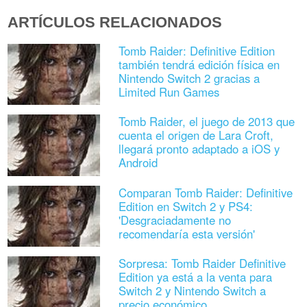
ARTÍCULOS RELACIONADOS
Tomb Raider: Definitive Edition
también tendrá edición física en
Nintendo Switch 2 gracias a
Limited Run Games
Tomb Raider, el juego de 2013 que
cuenta el origen de Lara Croft,
llegará pronto adaptado a iOS y
Android
Comparan Tomb Raider: Definitive
Edition en Switch 2 y PS4:
'Desgraciadamente no
recomendaría esta versión'
Sorpresa: Tomb Raider Definitive
Edition ya está a la venta para
Switch 2 y Nintendo Switch a
precio económico