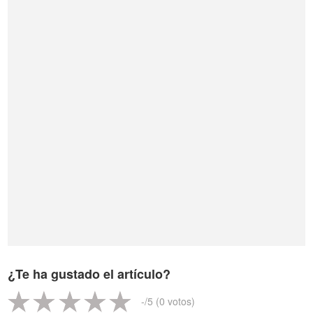
¿Te ha gustado el artículo?
-
/5 (
0
votos)