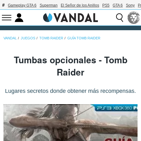
Gameplay GTA 6
Superman
El Señor de los Anillos
PS5
GTA 6
Sony
P
VANDAL
JUEGOS
TOMB RAIDER
GUÍA TOMB RAIDER
Tumbas opcionales - Tomb
Raider
Lugares secretos donde obtener más recompensas.