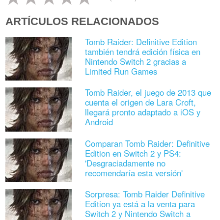
ARTÍCULOS RELACIONADOS
Tomb Raider: Definitive Edition
también tendrá edición física en
Nintendo Switch 2 gracias a
Limited Run Games
Tomb Raider, el juego de 2013 que
cuenta el origen de Lara Croft,
llegará pronto adaptado a iOS y
Android
Comparan Tomb Raider: Definitive
Edition en Switch 2 y PS4:
'Desgraciadamente no
recomendaría esta versión'
Sorpresa: Tomb Raider Definitive
Edition ya está a la venta para
Switch 2 y Nintendo Switch a