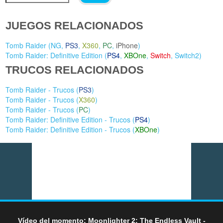
JUEGOS RELACIONADOS
Tomb Raider (
NG
,
PS3
,
X360
,
PC
,
iPhone
)
Tomb Raider: Definitive Edition (
PS4
,
XBOne
,
Switch
,
Switch2
)
TRUCOS RELACIONADOS
Tomb Raider - Trucos (
PS3
)
Tomb Raider - Trucos (
X360
)
Tomb Raider - Trucos (
PC
)
Tomb Raider: Definitive Edition - Trucos (
PS4
)
Tomb Raider: Definitive Edition - Trucos (
XBOne
)
Vídeo del momento: Moonlighter 2: The Endless Vault -