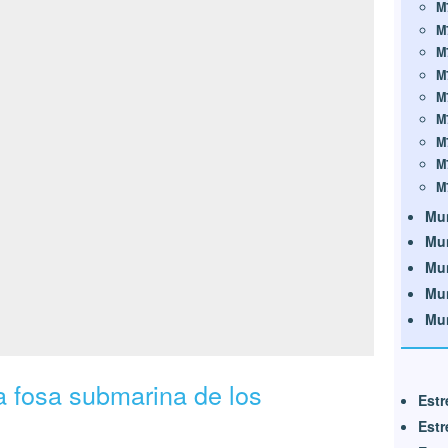
M
M
M
M
M
M
M
M
M
Mu
Mu
Mu
Mu
Mu
a fosa submarina de los
Estr
Estr