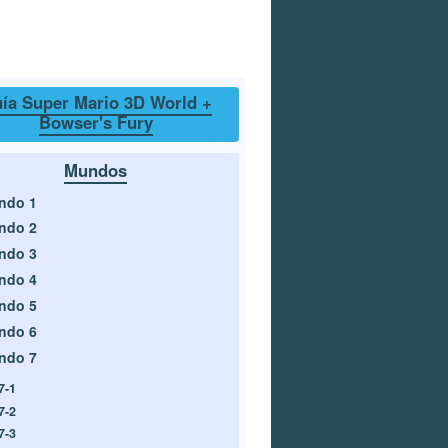
ía Super Mario 3D World +
Bowser's Fury
Mundos
ndo 1
ndo 2
ndo 3
ndo 4
ndo 5
ndo 6
ndo 7
7-1
7-2
7-3