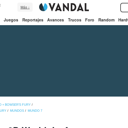
e
Más ↓
Juegos
Reportajes
Avances
Trucos
Foro
Random
Hard
D + BOWSER'S FURY
FURY
MUNDOS
MUNDO 7