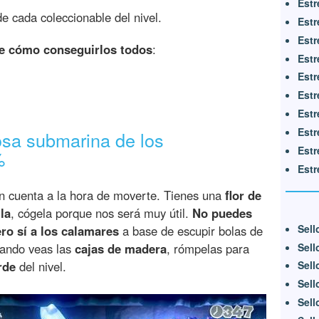
Estr
e cada coleccionable del nivel.
Estr
Estr
re cómo conseguirlos todos
:
Estr
Estr
Estr
Estr
Estr
osa submarina de los
Estr
%
Estr
en cuenta a la hora de moverte. Tienes una
flor de
la
, cógela porque nos será muy útil.
No puedes
Sell
ero sí a los calamares
a base de escupir bolas de
Sell
Cuando veas las
cajas de madera
, rómpelas para
rde
del nivel.
Sell
Sell
Sell