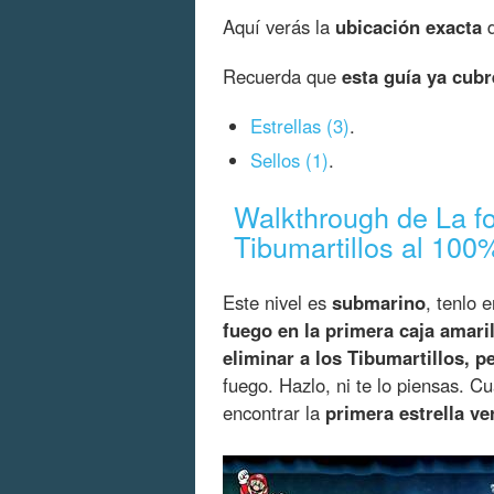
Aquí verás la
ubicación exacta
d
Recuerda que
esta guía ya cub
Estrellas (3)
.
Sellos (1)
.
Walkthrough de La f
Tibumartillos al 100
Este nivel es
submarino
, tenlo 
fuego en la primera caja amaril
eliminar a los Tibumartillos, p
fuego. Hazlo, ni te lo piensas. 
encontrar la
primera estrella ve