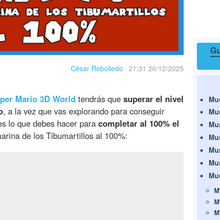
Gu
César Rebolledo
·
21:31 26/12/2025
per Mario 3D World
tendrás que
superar el nivel
Mu
o
, a la vez que vas explorando para conseguir
Mu
 es lo que debes hacer para
completar al 100% el
Mu
marina de los Tibumartillos al 100%:
Mu
Mu
Mu
Mu
M
M
M