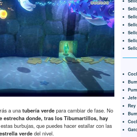
Sell
Sell
Sell
Sell
Sell
Sell
Sell
Coc
Bum
Pum
Jef
Rey
arás a una
tubería verde
para cambiar de fase. No
Bum 
e estrecha donde, tras los Tibumartillos, hay
Coch
 estas burbujas, que puedes hacer estallar con las
Gat
strella verde
del nivel.