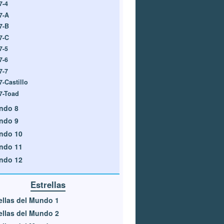
7-4
7-A
7-B
7-C
7-5
7-6
7-7
7-Castillo
7-Toad
ndo 8
ndo 9
ndo 10
ndo 11
ndo 12
Estrellas
ellas del Mundo 1
ellas del Mundo 2