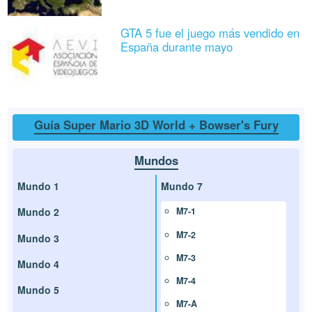
GTA 5 fue el juego más vendido en
España durante mayo
Guía Super Mario 3D World + Bowser's Fury
Mundos
Mundo 1
Mundo 7
Mundo 2
M7-1
M7-2
Mundo 3
M7-3
Mundo 4
M7-4
Mundo 5
M7-A