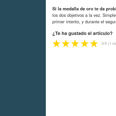
Si la medalla de oro te da pro
los dos objetivos a la vez. Simp
primer intento, y durante el seg
¿Te ha gustado el artículo?
5
/5 (
1
vo