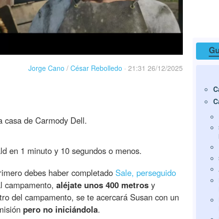
Gu
Jorge Cano
/
César Rebolledo
·
21:31 26/12/2025
C
C
la casa de Carmody Dell.
rald en 1 minuto y 10 segundos o menos.
 primero debes haber completado
Sale, perseguido
 al campamento,
aléjate unos 400 metros
y
ntro del campamento, se te acercará Susan con un
misión
pero no iniciándola
.