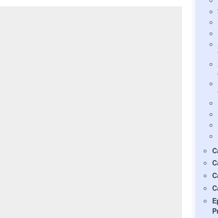
C
C
C
C
E
P