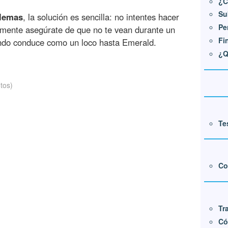
¿C
Su
blemas
, la solución es sencilla: no intentes hacer
Pe
lemente asegúrate de que no te vean durante un
Fi
undo conduce como un loco hasta Emerald.
¿Q
tos)
Te
Co
Tr
Có