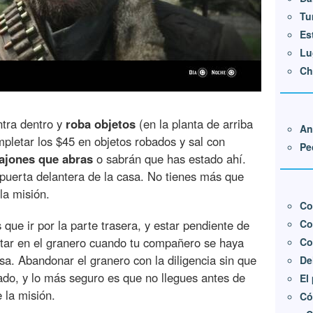
Tu
Es
Lu
Ch
ntra dentro y
roba objetos
(en la planta de arriba
An
mpletar los $45 en objetos robados y sal con
Pe
cajones que abras
o sabrán que has estado ahí.
puerta delantera de la casa. No tienes más que
la misión.
Co
Co
 que ir por la parte trasera, y estar pendiente de
star en el granero cuando tu compañero se haya
Co
sa. Abandonar el granero con la diligencia sin que
De
do, y lo más seguro es que no llegues antes de
El
 la misión.
Có