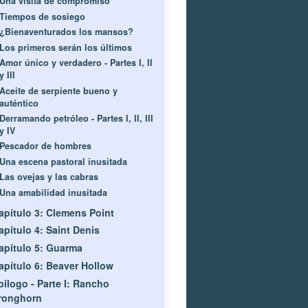
Una visita de compromiso
Tiempos de sosiego
¿Bienaventurados los mansos?
Los primeros serán los últimos
Amor único y verdadero - Partes I, II
y III
Aceite de serpiente bueno y
auténtico
Derramando petróleo - Partes I, II, III
y IV
Pescador de hombres
Una escena pastoral inusitada
Las ovejas y las cabras
Una amabilidad inusitada
apítulo 3: Clemens Point
apítulo 4: Saint Denis
apítulo 5: Guarma
apítulo 6: Beaver Hollow
pílogo - Parte I: Rancho
ronghorn