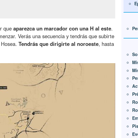
E
ir que
aparezca un marcador con una H al este
.
Pe
omenzar. Verás una secuencia y tendrás que subirte
a Hosea.
Tendrás que dirigirte al noroeste
, hasta
So
Mi
Mi
Pe
Ac
Pr
Ro
Ro
Em
Pi
Ev