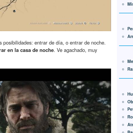
Mi
Pe
Ar
 posibilidades: entrar de día, o entrar de noche.
ar en la casa de noche
. Ve agachado, muy
Me
Ra
Hu
Ob
Pe
Ro
At
Ba