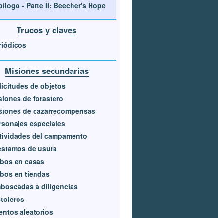
pílogo - Parte II: Beecher's Hope
Trucos y claves
riódicos
Misiones secundarias
licitudes de objetos
siones de forastero
siones de cazarrecompensas
rsonajes especiales
tividades del campamento
éstamos de usura
bos en casas
bos en tiendas
boscadas a diligencias
stoleros
entos aleatorios