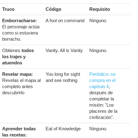
Truco
Código
Requisito
Emborracharse:
A fool on command
Ninguno.
El personaje actúa
como si estuviera
borracho.
Obtienes
todos
Vanity. All is Vanity
Ninguno.
los trajes y
atuendos
Revelar mapa:
You long for sight
Periódico: se
Revelas el mapa al
and see nothing
compra en el
completo antes
capítulo 4
,
descubrirlo
después de
completar la
misión: "Los
placeres de la
civilización".
Aprender todas
Eat of Knowledge
Ninguno.
las recetas: