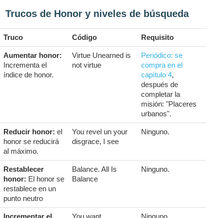
Trucos de Honor y niveles de búsqueda
Truco
Código
Requisito
Aumentar honor:
Virtue Unearned is
Periódico: se
Incrementa el
not virtue
compra en el
índice de honor.
capítulo 4
,
después de
completar la
misión: "Placeres
urbanos".
Reducir honor:
el
You revel un your
Ninguno.
honor se reducirá
disgrace, I see
al máximo.
Restablecer
Balance. All Is
Ninguno.
honor:
El honor se
Balance
restablece en un
punto neutro
Incrementar el
You want
Ninguno.