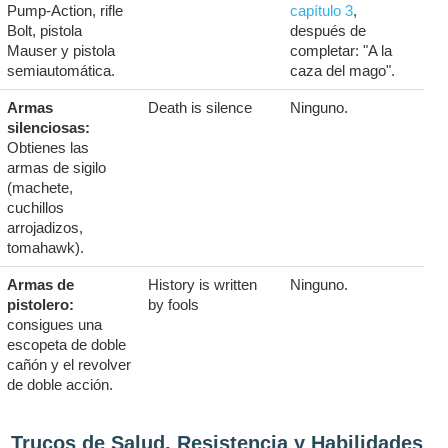
Pump-Action, rifle
capítulo 3
,
Bolt, pistola
después de
Mauser y pistola
completar: "A la
semiautomática.
caza del mago".
Armas
Death is silence
Ninguno.
silenciosas:
Obtienes las
armas de sigilo
(machete,
cuchillos
arrojadizos,
tomahawk).
Armas de
History is written
Ninguno.
pistolero:
by fools
consigues una
escopeta de doble
cañón y el revolver
de doble acción.
Trucos de Salud, Resistencia y Habilidades