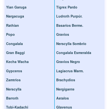
Yian Garuga
Tigrex Pardo
Nargacuga
Ludroth Purpúr.
Rathian
Basarios Berme.
Popo
Gravios
Congalala
Nerscylla Sombrío
Gran Baggi
Congalala Esmeralda
Kecha Wacha
Gravios Negro
Gypceros
Lagiacrus Marm.
Zamtrios
Brachydios
Nerscylla
Nergigante
Barroth
Astalos
Tobi-Kadachi
Glavenus