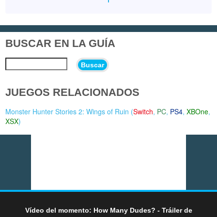
BUSCAR EN LA GUÍA
Buscar
JUEGOS RELACIONADOS
Monster Hunter Stories 2: Wings of Ruin (
Switch
,
PC
,
PS4
,
XBOne
,
XSX
)
Vídeo del momento: How Many Dudes? - Tráiler de