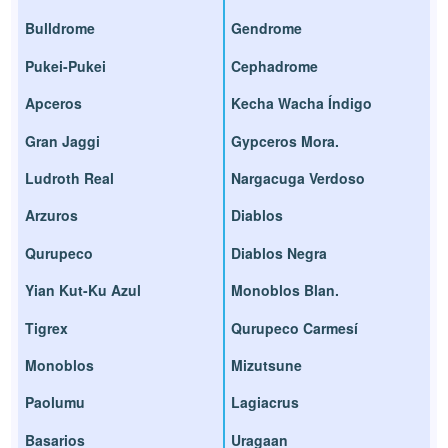
Bulldrome
Gendrome
Pukei-Pukei
Cephadrome
Apceros
Kecha Wacha Índigo
Gran Jaggi
Gypceros Mora.
Ludroth Real
Nargacuga Verdoso
Arzuros
Diablos
Qurupeco
Diablos Negra
Yian Kut-Ku Azul
Monoblos Blan.
Tigrex
Qurupeco Carmesí
Monoblos
Mizutsune
Paolumu
Lagiacrus
Basarios
Uragaan