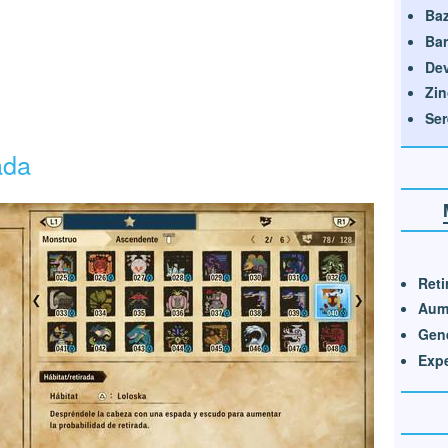
Ba
Bar
Dev
Zin
Ser
ada
Reti
Aume
Gené
Expe