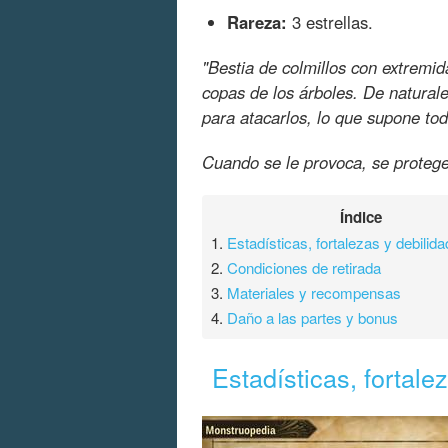
Rareza:
3 estrellas.
"Bestia de colmillos con extremi
copas de los árboles. De natural
para atacarlos, lo que supone to
Cuando se le provoca, se protege 
Índice
1.
Estadísticas, fortalezas y debilid
2.
Condiciones de retirada
3.
Materiales y recompensas
4.
Daño a las partes y bonus
Estadísticas, fortale