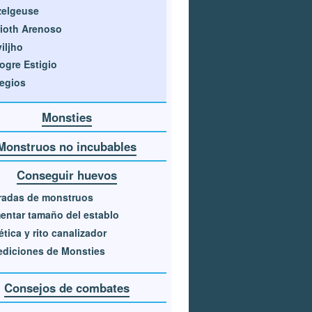
zelgeuse
ioth Arenoso
iljho
ogre Estigio
egios
Monsties
Monstruos no incubables
Conseguir huevos
radas de monstruos
ntar tamaño del establo
tica y rito canalizador
diciones de Monsties
Consejos de combates