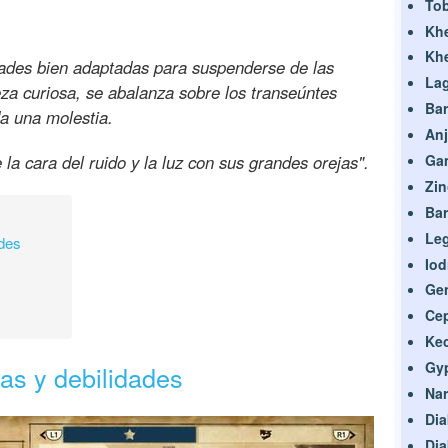
Tob
Kh
Kh
dades bien adaptadas para suspenderse de las
La
eza curiosa, se abalanza sobre los transeúntes
Bar
da una molestia.
Anj
la cara del ruido y la luz con sus grandes orejas".
Ga
Zin
Bar
Le
ades
Io
Ge
Ce
Ke
Gyp
zas y debilidades
Na
Dia
Dia