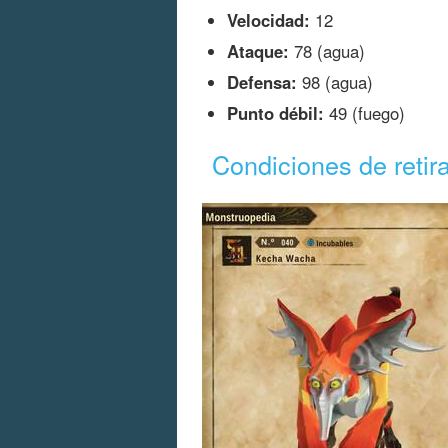
Velocidad:
12
Ataque:
78 (agua)
Defensa:
98 (agua)
Punto débil:
49 (fuego)
Condiciones de retir