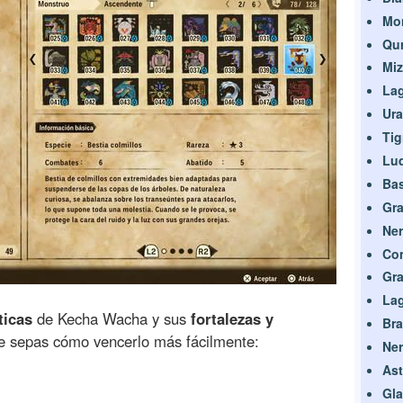
Mon
Qu
Mi
Lag
Ur
Tig
Lud
Bas
Gra
Ner
Con
Gra
Lag
ticas
de Kecha Wacha y sus
fortalezas y
Br
 sepas cómo vencerlo más fácilmente:
Ner
Ast
Gl