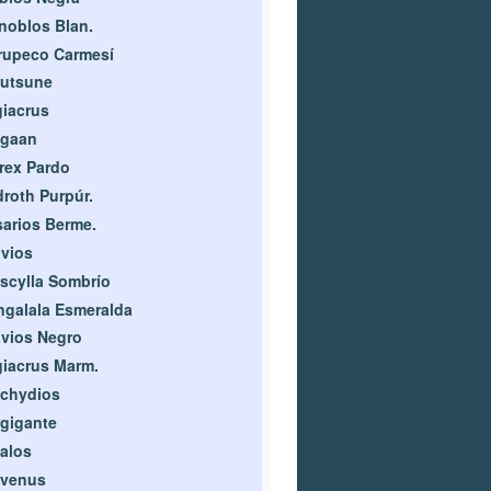
oblos Blan.
rupeco Carmesí
zutsune
iacrus
agaan
rex Pardo
roth Purpúr.
arios Berme.
vios
scylla Sombrío
galala Esmeralda
vios Negro
iacrus Marm.
achydios
gigante
alos
avenus