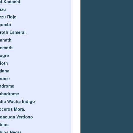
i-Kadachi
ezu
ezu Rojo
gombi
roth Esmeral.
anath
mmoth
ogre
ioth
giana
drome
ndrome
phadrome
cha Wacha Índigo
ceros Mora.
rgacuga Verdoso
blos
blos Negra