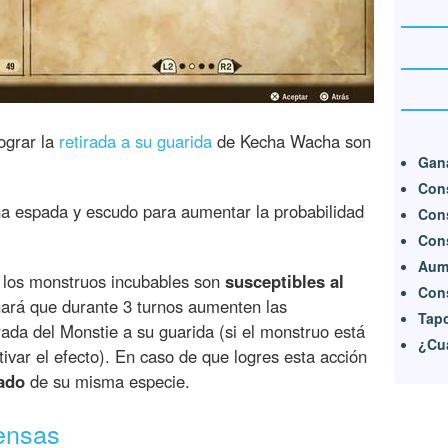
ograr la
retirada a su guarida
de Kecha Wacha son
Gana
Cons
a espada y escudo para aumentar la probabilidad
Cons
Con
Aume
 los monstruos incubables son
susceptibles al
Cons
 hará que durante 3 turnos aumenten las
Tapo
irada del Monstie a su guarida (si el monstruo está
¿Cu
ivar el efecto). En caso de que logres esta acción
ado
de su misma especie.
ensas