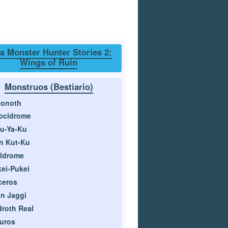
a Monster Hunter Stories 2:
Wings of Ruin
Monstruos (Bestiario)
tonoth
ocidrome
u-Ya-Ku
n Kut-Ku
lldrome
ei-Pukei
ceros
n Jaggi
roth Real
uros