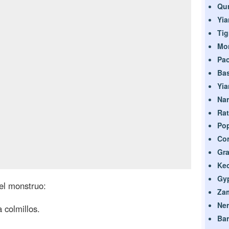
Qu
Yia
Tig
Mo
Pa
Bas
Yia
Na
Rat
Po
Con
Gra
Ke
Gy
el monstruo:
Zam
Ner
 colmillos.
Bar