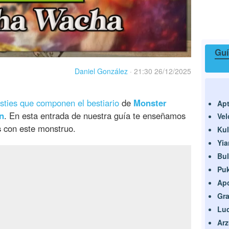
Guí
Daniel González
·
21:30 26/12/2025
ties que componen el bestiario
de
Monster
Ap
n
. En esta entrada de nuestra guía te enseñamos
Vel
s
con este monstruo.
Kul
Yia
Bu
Puk
Ap
Gra
Lud
Arz