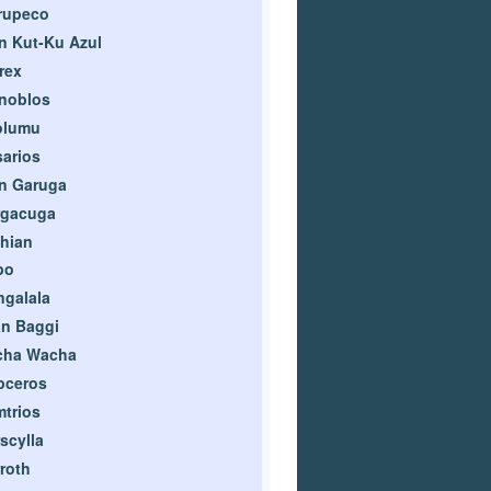
rupeco
n Kut-Ku Azul
rex
noblos
olumu
arios
n Garuga
rgacuga
hian
po
galala
n Baggi
cha Wacha
pceros
trios
scylla
roth