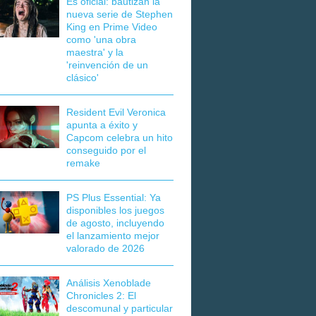
Es oficial: bautizan la
nueva serie de Stephen
King en Prime Video
como 'una obra
maestra' y la
'reinvención de un
clásico'
Resident Evil Veronica
apunta a éxito y
Capcom celebra un hito
conseguido por el
remake
PS Plus Essential: Ya
disponibles los juegos
de agosto, incluyendo
el lanzamiento mejor
valorado de 2026
Análisis Xenoblade
Chronicles 2: El
descomunal y particular