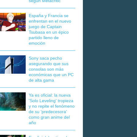
según Metacritic
España y Francia se
enfrentan en el nuevo
juego de Captain
Tsubasa en un épico
partido lleno de
emoción
Sony saca pecho
asegurando que sus
consolas son más
económicas que un PC
de alta gama
Ya es oficial: la nueva
'Solo Leveling' tropieza
y no repite el fenómeno
de su 'predecesora'
como gran anime del
año