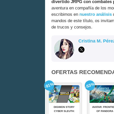
divertido JRPG con combates 
aventura en compañía de los mo
escribimos en
nuestro análisis
d
mandos de este título, os invit
de trucos y consejos.
Cristina M. Pére
OFERTAS RECOMEND
-91%
-53%
DIGIMON STORY
AVATAR: FRONTI
CYBER SLEUTH:
OF PANDORA