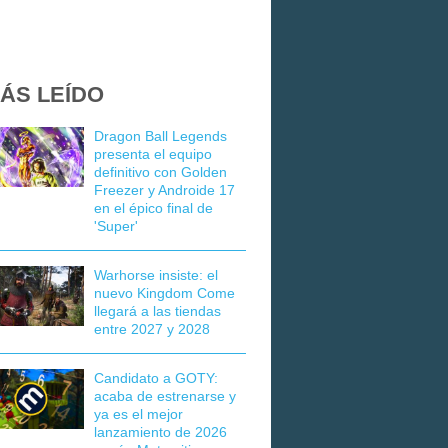
ÁS LEÍDO
Dragon Ball Legends
presenta el equipo
definitivo con Golden
Freezer y Androide 17
en el épico final de
'Super'
Warhorse insiste: el
nuevo Kingdom Come
llegará a las tiendas
entre 2027 y 2028
Candidato a GOTY:
acaba de estrenarse y
ya es el mejor
lanzamiento de 2026