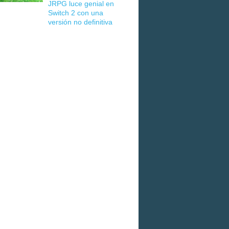
JRPG luce genial en
Switch 2 con una
versión no definitiva