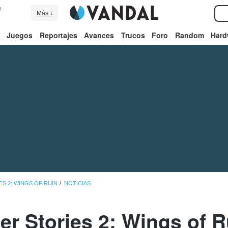
e
Más ↓
Juegos
Reportajes
Avances
Trucos
Foro
Random
Hard
S 2: WINGS OF RUIN
NOTICIAS
r Stories 2: Wings of R