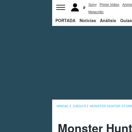
Sony
Prime Video
Anim
Metacritic
PORTADA
Noticias
Análisis
Guías
VANDAL
JUEGOS
MONSTER HUNTER STORIE
Monster Hunte