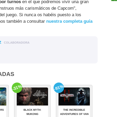
por turnos
en el que podremos vivir una gran
nstruos más carismáticos de Capcom",
el juego. Si nunca os habéis puesto a los
amos también a consultar
nuestra completa guía
z
COLABORADORA
ADAS
-31%
-91%
ERS
BLACK MYTH:
THE INCREDIBLE
WUKONG
ADVENTURES OF VAN