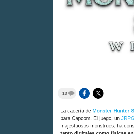
13
La cacería de
Monster Hunter S
para Capcom. El juego, un
JRPG
majestuosos monstruos, ha con
tanto digitales como físicas e