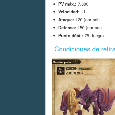
PV máx.:
7.680
Velocidad:
11
Ataque:
120 (normal)
Defensa:
150 (normal)
Punto débil:
75 (fuego)
Condiciones de retir