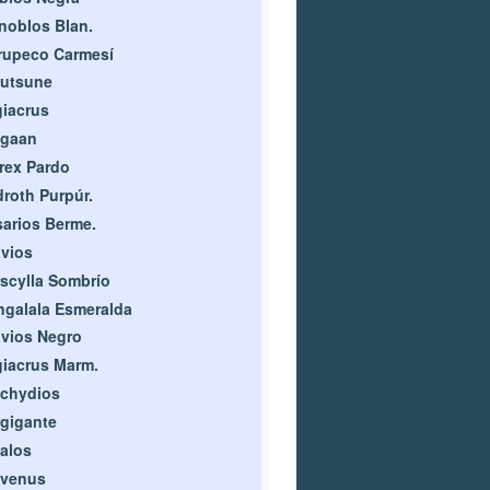
oblos Blan.
rupeco Carmesí
zutsune
iacrus
agaan
rex Pardo
roth Purpúr.
arios Berme.
vios
scylla Sombrío
galala Esmeralda
vios Negro
iacrus Marm.
achydios
gigante
alos
avenus