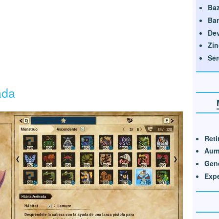
Ba
Bar
Dev
Zin
Ser
ada
Reti
Aume
Gené
Expe