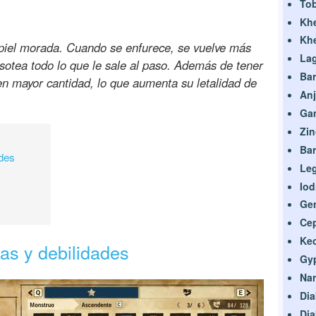
Tob
Kh
Kh
piel morada. Cuando se enfurece, se vuelve más
La
sotea todo lo que le sale al paso. Además de tener
Bar
en mayor cantidad, lo que aumenta su letalidad de
Anj
Ga
Zin
Bar
ades
Le
Io
Ge
Ce
Ke
zas y debilidades
Gyp
Na
Dia
Dia