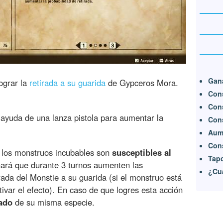
Gana
ograr la
retirada a su guarida
de Gypceros Mora.
Cons
Cons
 ayuda de una lanza pistola para aumentar la
Con
Aume
Cons
 los monstruos incubables son
susceptibles al
Tapo
 hará que durante 3 turnos aumenten las
¿Cu
irada del Monstie a su guarida (si el monstruo está
ivar el efecto). En caso de que logres esta acción
ado
de su misma especie.