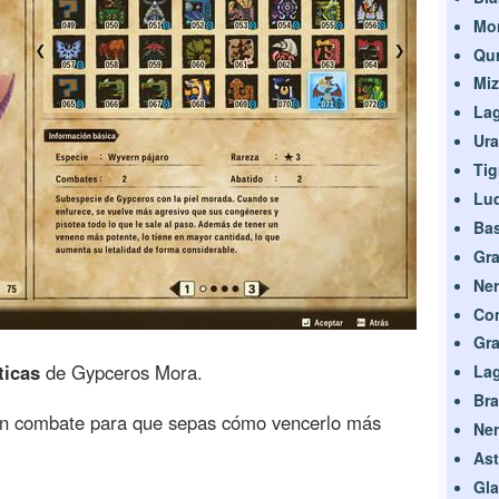
Mon
Qu
Mi
Lag
Ur
Tig
Lud
Bas
Gra
Ner
Con
Gra
ticas
de Gypceros Mora.
Lag
Br
n combate para que sepas cómo vencerlo más
Ner
Ast
Gl