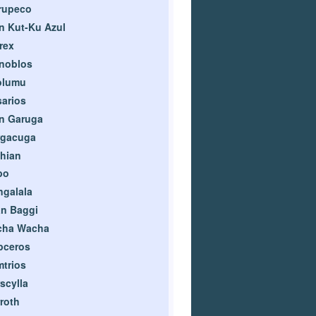
rupeco
n Kut-Ku Azul
rex
noblos
olumu
arios
n Garuga
rgacuga
hian
po
galala
n Baggi
cha Wacha
pceros
trios
scylla
roth