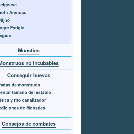
zelgeuse
ioth Arenoso
iljho
ogre Estigio
egios
Monsties
Monstruos no incubables
Conseguir huevos
radas de monstruos
ntar tamaño del establo
tica y rito canalizador
diciones de Monsties
Consejos de combates