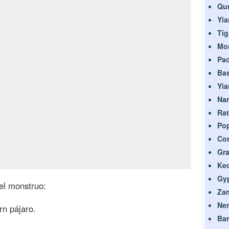
Qu
Yia
Tig
Mo
Pa
Bas
Yia
Na
Rat
Po
Con
Gra
Ke
Gy
el monstruo:
Zam
Ner
n pájaro.
Bar