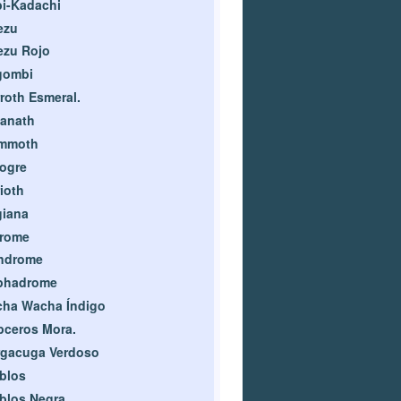
i-Kadachi
ezu
ezu Rojo
gombi
roth Esmeral.
anath
mmoth
ogre
ioth
giana
drome
ndrome
phadrome
cha Wacha Índigo
ceros Mora.
rgacuga Verdoso
blos
blos Negra