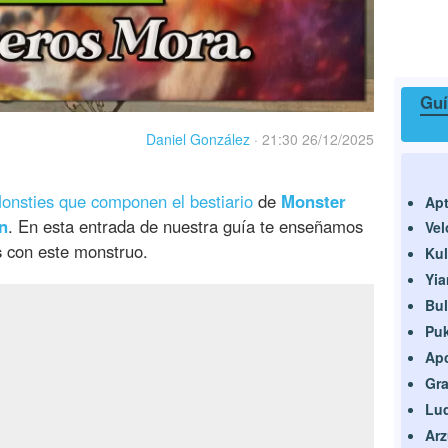
Guí
Daniel González
·
21:30 26/12/2025
onsties que componen el bestiario
de
Monster
Ap
n
. En esta entrada de nuestra guía te enseñamos
Vel
s
con este monstruo.
Kul
Yia
Bu
Puk
Ap
Gra
Lud
Arz