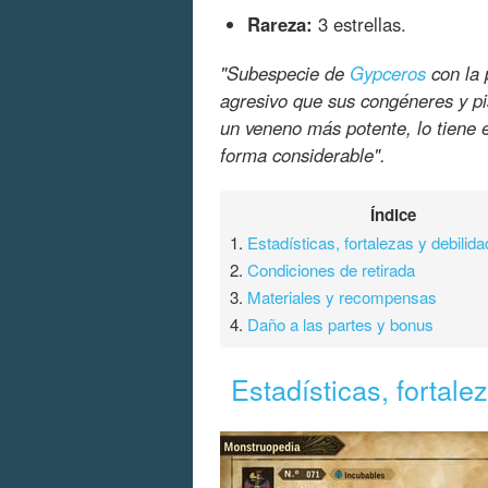
Rareza:
3 estrellas.
"Subespecie de
Gypceros
con la 
agresivo que sus congéneres y pi
un veneno más potente, lo tiene 
forma considerable".
Índice
1.
Estadísticas, fortalezas y debilid
2.
Condiciones de retirada
3.
Materiales y recompensas
4.
Daño a las partes y bonus
Estadísticas, fortale