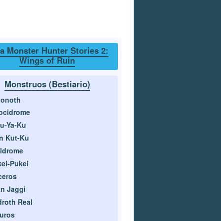
a Monster Hunter Stories 2:
Wings of Ruin
Monstruos (Bestiario)
tonoth
ocidrome
u-Ya-Ku
n Kut-Ku
lldrome
ei-Pukei
ceros
n Jaggi
roth Real
uros