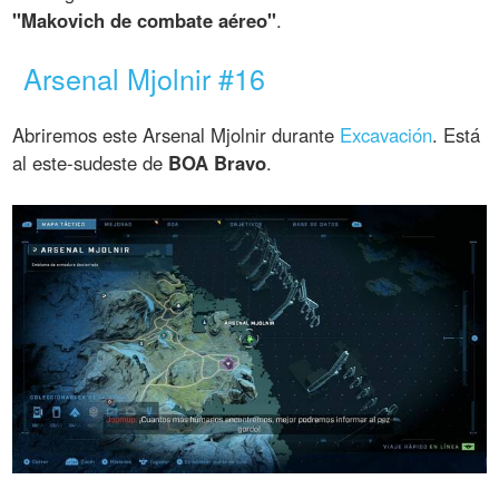
"Makovich de combate aéreo"
.
Arsenal Mjolnir #16
Abriremos este Arsenal Mjolnir durante
Excavación
. Está
al este-sudeste de
BOA Bravo
.