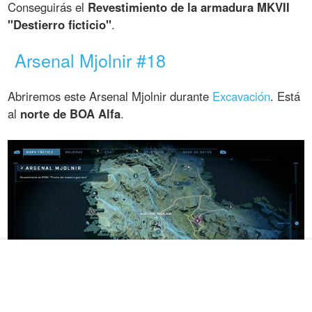
Conseguirás el
Revestimiento de la armadura MKVII
"Destierro ficticio"
.
Arsenal Mjolnir #18
Abriremos este Arsenal Mjolnir durante
Excavación
. Está
al
norte de BOA Alfa
.