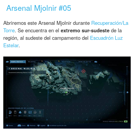
Arsenal Mjolnir #05
Abriremos este Arsenal Mjolnir durante
Recuperación/La
Torre
. Se encuentra en el
extremo sur-sudeste
de la
región, al sudeste del campamento del
Escuadrón Luz
Estelar
.