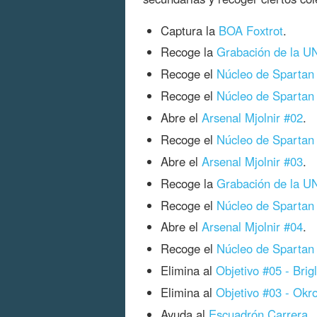
Captura la
BOA Foxtrot
.
Recoge la
Grabación de la U
Recoge el
Núcleo de Spartan
Recoge el
Núcleo de Spartan
Abre el
Arsenal Mjolnir #02
.
Recoge el
Núcleo de Spartan
Abre el
Arsenal Mjolnir #03
.
Recoge la
Grabación de la UN
Recoge el
Núcleo de Spartan
Abre el
Arsenal Mjolnir #04
.
Recoge el
Núcleo de Spartan
Elimina al
Objetivo #05 - Brig
Elimina al
Objetivo #03 - Okr
Ayuda al
Escuadrón Carrera
.