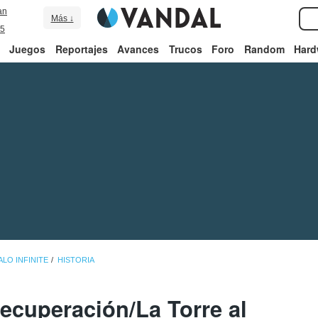
an
Más ↓
5
Juegos
Reportajes
Avances
Trucos
Foro
Random
Hard
ALO INFINITE
HISTORIA
Recuperación/La Torre al