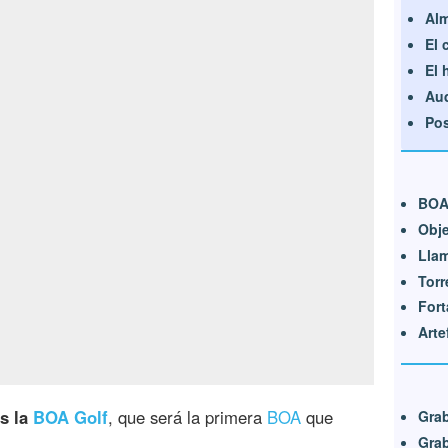
Al
El 
El 
Aud
Po
BO
Obje
Llam
Torr
Fort
Arte
es la
BOA Golf
, que será la primera
BOA
que
Gra
Grab