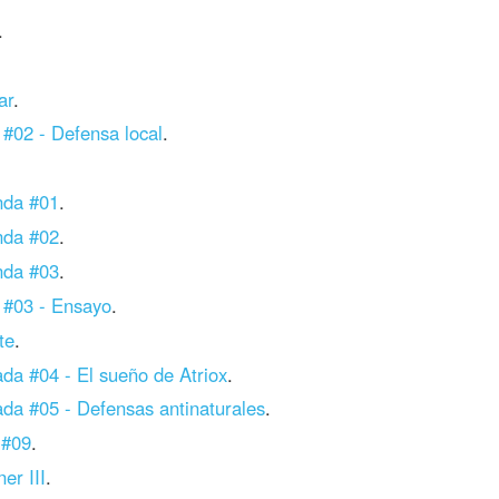
.
ar
.
#02 - Defensa local
.
nda #01
.
nda #02
.
nda #03
.
 #03 - Ensayo
.
te
.
da #04 - El sueño de Atriox
.
da #05 - Defensas antinaturales
.
 #09
.
er III
.