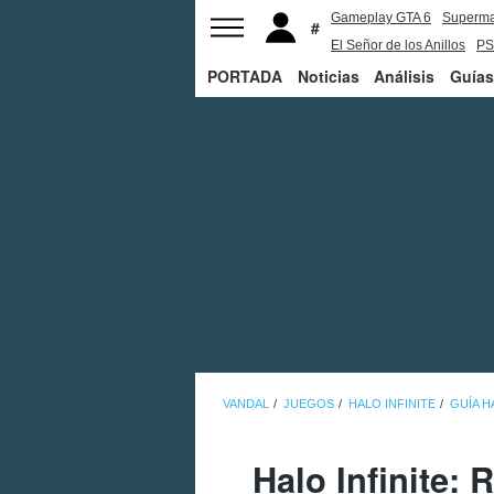
Gameplay GTA 6
Superm
El Señor de los Anillos
PS
PORTADA
Noticias
Análisis
Guías
VANDAL
JUEGOS
HALO INFINITE
GUÍA H
Halo Infinite: 