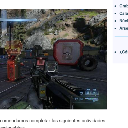
Grab
Cala
Núcl
Arse
¿Cóm
recomendamos completar las siguientes actividades
eccionables: