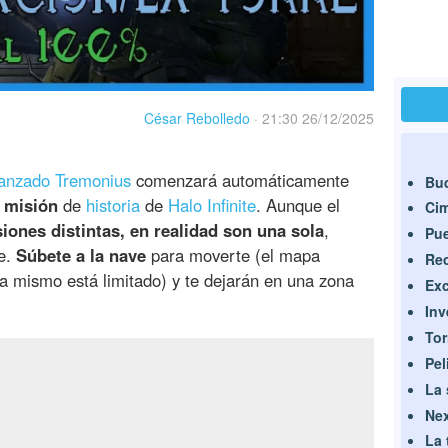
César Rebolledo
·
21:30 26/12/2025
anzado Tremonius
comenzará automáticamente
Buq
 misión
de
historia
de
Halo Infinite
. Aunque el
Cim
iones distintas, en realidad son una sola
,
Pue
e.
Súbete a la nave
para moverte (el mapa
Rec
ra mismo está limitado) y te dejarán en una zona
Ex
Inv
Tor
Pel
La 
Ne
La 