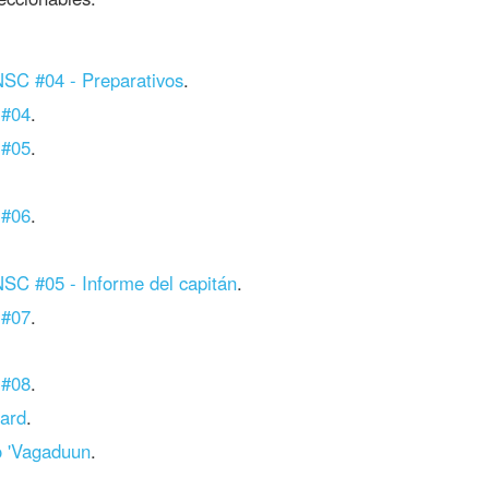
NSC #04 - Preparativos
.
 #04
.
 #05
.
 #06
.
SC #05 - Informe del capitán
.
 #07
.
 #08
.
lard
.
o 'Vagaduun
.