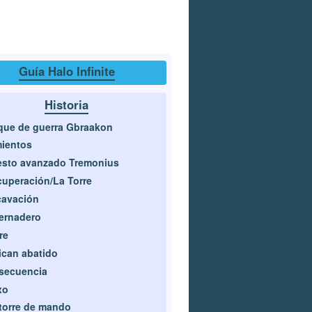
Guía Halo Infinite
Historia
ue de guerra Gbraakon
ientos
sto avanzado Tremonius
uperación/La Torre
cavación
ernadero
re
ican abatido
secuencia
xo
torre de mando