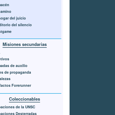
macén
camino
hogar del juicio
itorio del silencio
stgame
Misiones secundarias
A
tivos
adas de auxilio
es de propaganda
alezas
factos Forerunner
Coleccionables
baciones de la UNSC
aciones Desterradas