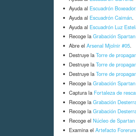
Ayuda al
Escuadrón Boxeador
Ayuda al
Escuadrón Caimán
.
Ayuda al
Escuadrón Luz Estel
Recoge la
Grabación Spartan 
Abre el
Arsenal Mjolnir #05
.
Destruye la
Torre de propaga
Destruye la
Torre de propaga
Destruye la
Torre de propaga
Recoge la
Grabación Spartan
Captura la
Fortaleza de resca
Recoge la
Grabación Desterra
Recoge la
Grabación Desterra
Recoge el
Núcleo de Spartan
Examina el
Artefacto Forerunn