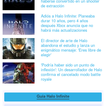
haberse convertido en un shooter
de extracción
Adiós a Halo Infinite: Planeaba
durar 10 años, pero 4 años
después Xbox anuncia que no
habrá más actualizaciones
El director de arte de Halo
abandona el estudio y lanza un
enigmático mensaje: 'Eres libre de
elegir'
'Podría haber sido un punto de
inflexión': Un desarrollador de Halo
confirma el cancelado modo battle
royale
Guía Halo Infinite