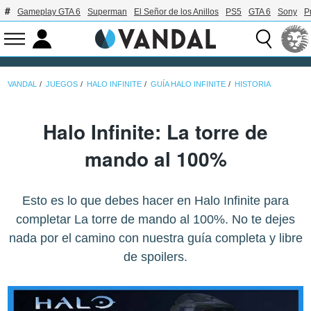
Gameplay GTA 6
Superman
El Señor de los Anillos
PS5
GTA 6
Sony
P
VANDAL
JUEGOS
HALO INFINITE
GUÍA HALO INFINITE
HISTORIA
Halo Infinite: La torre de
mando al 100%
Esto es lo que debes hacer en Halo Infinite para
completar La torre de mando al 100%. No te dejes
nada por el camino con nuestra guía completa y libre
de spoilers.