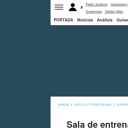
Peter Jackson
Gameplay 
Superman
Spider-Man
PORTADA
Noticias
Análisis
Guías
VANDAL
JUEGOS
DRAGON BALL Z: KAKA
Sala de entre