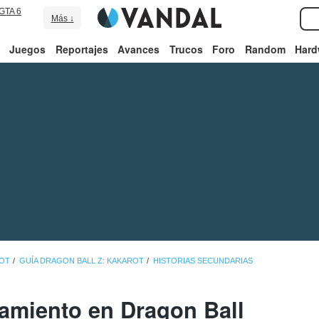
GTA 6
Más ↓
Juegos
Reportajes
Avances
Trucos
Foro
Random
Hard
ROT
GUÍA DRAGON BALL Z: KAKAROT
HISTORIAS SECUNDARIAS
namiento en Dragon Ball