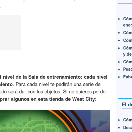
.
Cómo
enem
Cóm
Cóm
Cómo
y de
Cómo
Pes
l nivel de la Sala de entrenamiento: cada nivel
Fabr
iento
. Para cada nivel te pedirán una serie de
do será dar con los objetos. Si no quieres perder
rar algunos en esta tienda de West City
:
El d
Cóm
Desa