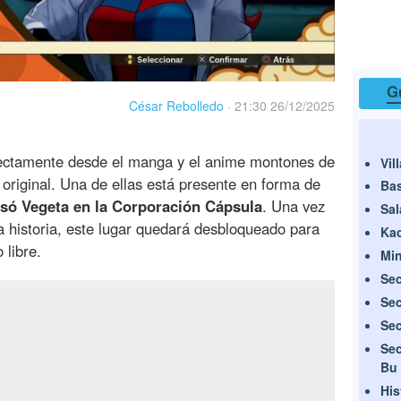
G
César Rebolledo
·
21:30 26/12/2025
ectamente desde el manga y el anime montones de
Vil
e original. Una de ellas está presente en forma de
Ba
usó Vegeta en la Corporación Cápsula
. Una vez
Sal
a historia, este lugar quedará desbloqueado para
Ka
 libre.
Min
Sec
Sec
Sec
Sec
Bu
His