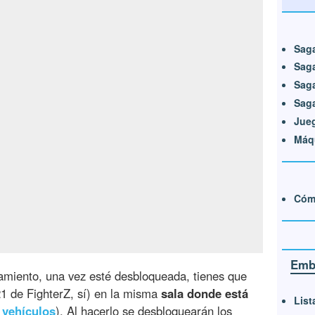
Sag
Saga
Saga
Sag
Jueg
Máqu
Cómo
Embl
amiento, una vez esté desbloqueada, tienes que
1 de FighterZ, sí) en la misma
sala donde está
List
s
vehículos
). Al hacerlo se desbloquearán los