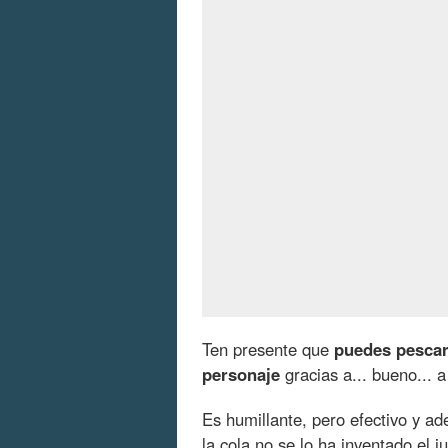
Ten presente que
puedes pescar
personaje
gracias a... bueno... a 
Es humillante, pero efectivo y a
la cola no se lo ha inventado el j