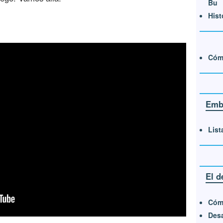
Bu
Hist
Cómo
Embl
List
El d
Cóm
Desa