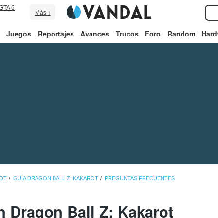
GTA 6
Más ↓
Juegos
Reportajes
Avances
Trucos
Foro
Random
Hard
ROT
GUÍA DRAGON BALL Z: KAKAROT
PREGUNTAS FRECUENTES
 Dragon Ball Z: Kakarot