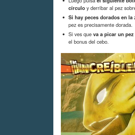
Luego pulsa
el siguiente bo
círculo
y derribar al pez sobr
Si hay peces dorados en la
pez es precisamente dorada.
Si ves que
va a picar un pez
el bonus del cebo.