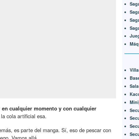
Sag
Saga
Saga
Sag
Jueg
Máqu
Vill
Bas
Sala
Kac
Min
 en cualquier momento y con cualquier
Secu
la cola artificial esa.
Secu
Secu
demás, es parte del manga. Sí, eso de pescar con
Secu
uego. Vamos allá.