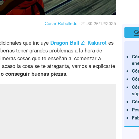
César Rebolledo
·
21:30 26/12/2025
G
dicionales que incluye
Dragon Ball Z: Kakarot
es
eberías tener grandes problemas a la hora de
Cóm
primeras cosas que te enseñan al comenzar a
ene
 acaso la cosa se te atraganta, vamos a explicarte
Có
mo conseguir buenas piezas
.
Có
Cóm
súp
Cóm
Pe
Fab