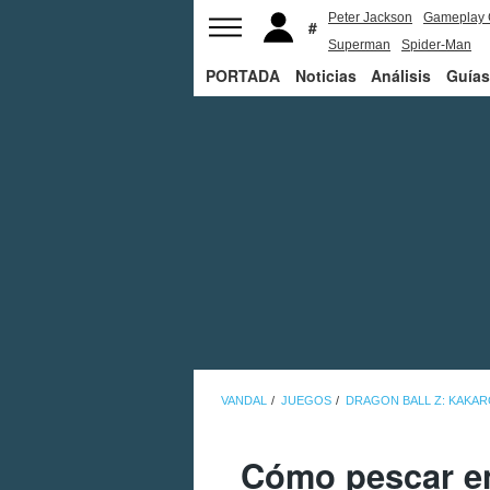
Peter Jackson
Gameplay 
Superman
Spider-Man
PORTADA
Noticias
Análisis
Guías
VANDAL
JUEGOS
DRAGON BALL Z: KAKA
Cómo pescar en