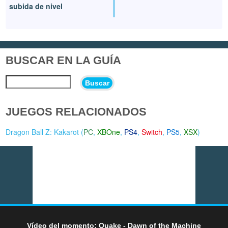
subida de nivel
BUSCAR EN LA GUÍA
Buscar
JUEGOS RELACIONADOS
Dragon Ball Z: Kakarot (
PC
,
XBOne
,
PS4
,
Switch
,
PS5
,
XSX
)
Vídeo del momento: Quake - Dawn of the Machine