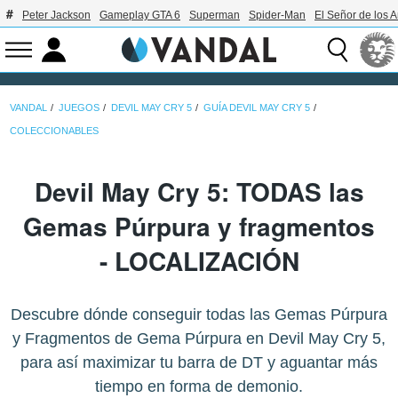
Peter Jackson
Gameplay GTA 6
Superman
Spider-Man
El Señor de los A
VANDAL
JUEGOS
DEVIL MAY CRY 5
GUÍA DEVIL MAY CRY 5
COLECCIONABLES
Devil May Cry 5: TODAS las
Gemas Púrpura y fragmentos
- LOCALIZACIÓN
Descubre dónde conseguir todas las Gemas Púrpura
y Fragmentos de Gema Púrpura en Devil May Cry 5,
para así maximizar tu barra de DT y aguantar más
tiempo en forma de demonio.