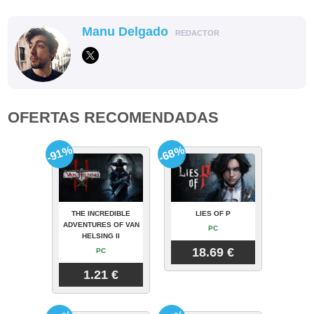
Manu Delgado
REDACTOR
OFERTAS RECOMENDADAS
-91%
-68%
THE INCREDIBLE
LIES OF P
ADVENTURES OF VAN
PC
HELSING II
18.69 €
PC
1.21 €