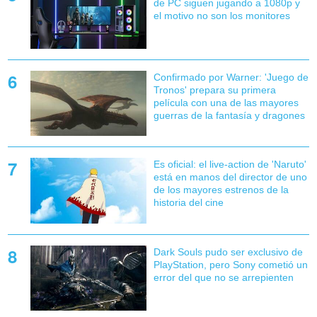
de PC siguen jugando a 1080p y
el motivo no son los monitores
Confirmado por Warner: 'Juego de
Tronos' prepara su primera
película con una de las mayores
guerras de la fantasía y dragones
Es oficial: el live-action de 'Naruto'
está en manos del director de uno
de los mayores estrenos de la
historia del cine
Dark Souls pudo ser exclusivo de
PlayStation, pero Sony cometió un
error del que no se arrepienten