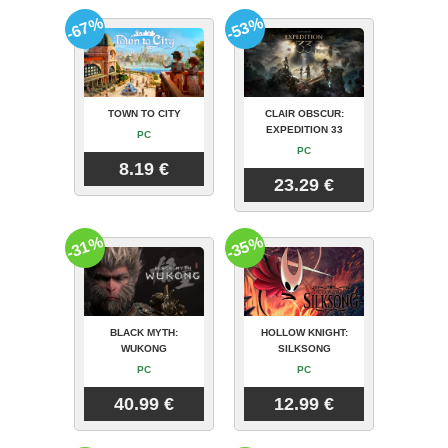
-67%
-53%
TOWN TO CITY
CLAIR OBSCUR:
EXPEDITION 33
PC
PC
8.19 €
23.29 €
-31%
-35%
BLACK MYTH:
HOLLOW KNIGHT:
WUKONG
SILKSONG
PC
PC
40.99 €
12.99 €