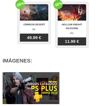
-28%
-38%
CRIMSON DESERT
HOLLOW KNIGHT:
SILKSONG
PC
PC
49.99 €
11.99 €
IMÁGENES: