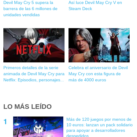
Devil May Cry 5 supera la
Así luce Devil May Cry V en
barrera de las 6 millones de
Steam Deck
unidades vendidas
Primeros detalles de la serie
Celebra el aniversario de Devil
animada de Devil May Cry para
May Cry con esta figura de
Netflix: Episodios, personajes...
más de 4000 euros
LO MÁS LEÍDO
Más de 120 juegos por menos de
10 euros: lanzan un pack solidario
para apoyar a desarrolladores
despedidos