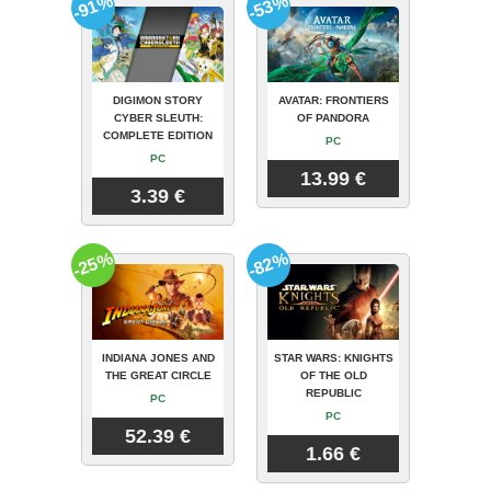
-91%
-53%
DIGIMON STORY
AVATAR: FRONTIERS
CYBER SLEUTH:
OF PANDORA
COMPLETE EDITION
PC
PC
13.99 €
3.39 €
-25%
-82%
INDIANA JONES AND
STAR WARS: KNIGHTS
THE GREAT CIRCLE
OF THE OLD
REPUBLIC
PC
PC
52.39 €
1.66 €