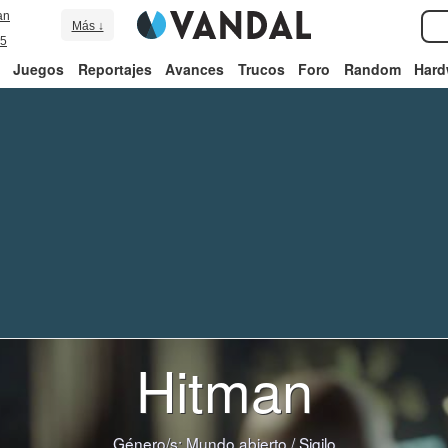
an
Más ↓
5
Juegos
Reportajes
Avances
Trucos
Foro
Random
Hard
Hitman
Género/s:
Mundo abierto
/
Sigilo