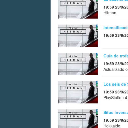
19:59 23/9/2
Hitman.
Intensificac
19:59 23/9/2
Guía de trof
19:59 23/9/2
Actualizado c
Los seis de 
19:59 23/9/2
PlayStation 4
Situs Invers
19:59 23/9/2
Hokkaido.