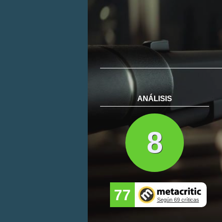
ANÁLISIS
8
77
Según 69 críticas