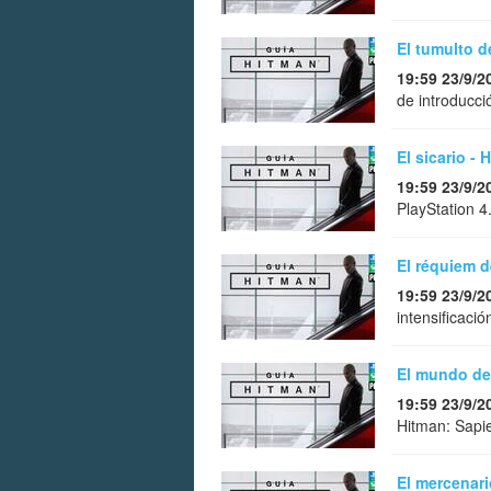
El tumulto 
19:59 23/9/2
de introducci
El sicario - 
19:59 23/9/2
PlayStation 4
El réquiem d
19:59 23/9/2
intensificaci
El mundo de
19:59 23/9/2
Hitman: Sapi
El mercenari