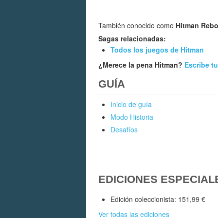
También conocido como
Hitman Rebo
Sagas relacionadas:
Todos los juegos de Hitman
¿Merece la pena Hitman?
Escribe t
GUÍA
Inicio de guía
Modo Historia
Desafíos
EDICIONES ESPECIAL
Edición coleccionista: 151,99 €
Ver todas las ediciones