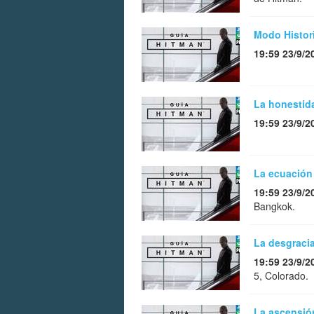
Modo Histori
19:59 23/9/2
La honestida
19:59 23/9/2
La ecuación
19:59 23/9/2
Bangkok.
La desgracia
19:59 23/9/2
5, Colorado.
La ascensió