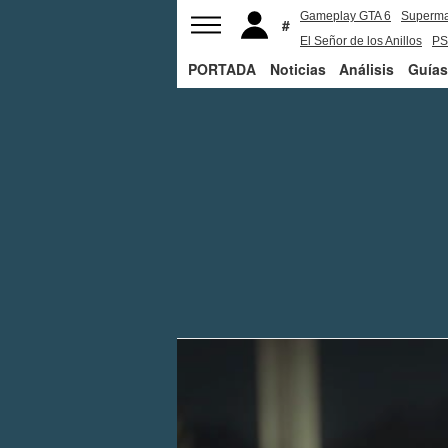
Gameplay GTA 6
Superm
El Señor de los Anillos
PS
PORTADA
Noticias
Análisis
Guías