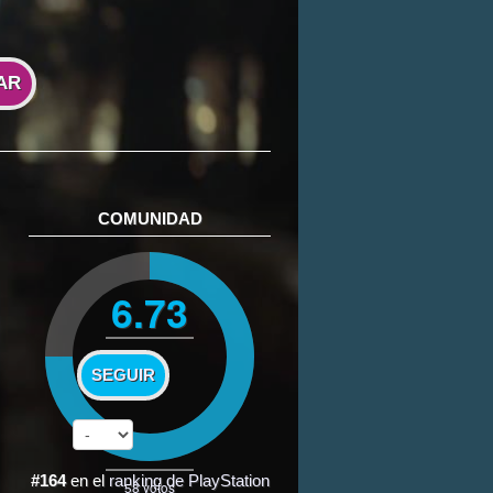
AR
COMUNIDAD
6.73
SEGUIR
#164
en el
ranking de PlayStation
58
votos