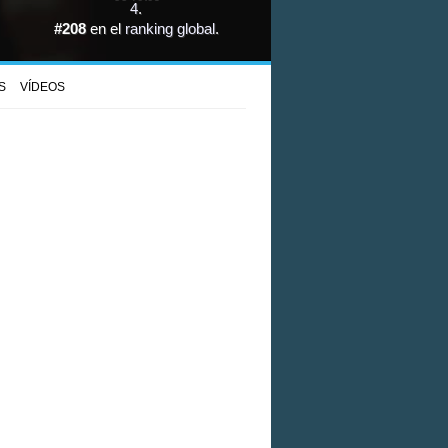
4
.
#208
en el
ranking global
.
S
VÍDEOS