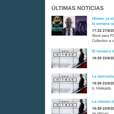
ÚLTIMAS NOTICIAS
Hitman ya di
la semana q
17:32 27/8/2
Store para P
Collection a 
El mosaico d
19:59 23/9/2
La reencarna
19:59 23/9/2
6, Hokkaido.
La tristeza 
19:59 23/9/2
de Hitman.