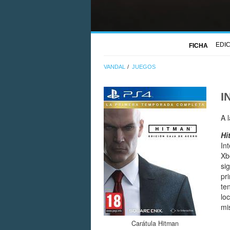
EDI
FICHA
VANDAL
JUEGOS
I
A 
Hi
In
Xb
si
pr
te
lo
mi
Carátula Hitman