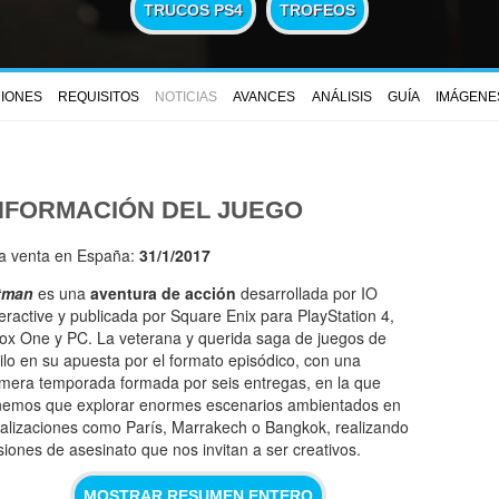
TRUCOS PS4
TROFEOS
CIONES
REQUISITOS
NOTICIAS
AVANCES
ANÁLISIS
GUÍA
IMÁGENE
NFORMACIÓN DEL JUEGO
la venta en España:
31/1/2017
tman
es una
aventura de acción
desarrollada por IO
teractive y publicada por Square Enix para PlayStation 4,
ox One y PC. La veterana y querida saga de juegos de
gilo en su apuesta por el formato episódico, con una
imera temporada formada por seis entregas, en la que
nemos que explorar enormes escenarios ambientados en
calizaciones como París, Marrakech o Bangkok, realizando
siones de asesinato que nos invitan a ser creativos.
MOSTRAR RESUMEN ENTERO