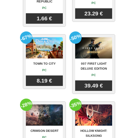
REPUBLIC
PC
PC
23.29 €
1.66 €
-67%
-50%
TOWN TO CITY
007 FIRST LIGHT
DELUXE EDITION
PC
PC
8.19 €
39.49 €
-28%
-35%
CRIMSON DESERT
HOLLOW KNIGHT:
SILKSONG
PC