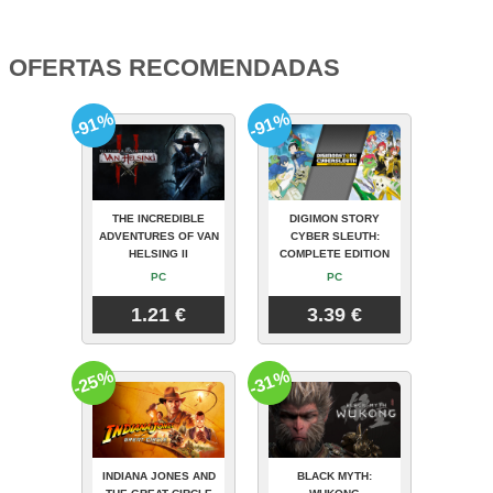
OFERTAS RECOMENDADAS
-91%
-91%
THE INCREDIBLE
DIGIMON STORY
ADVENTURES OF VAN
CYBER SLEUTH:
HELSING II
COMPLETE EDITION
PC
PC
1.21 €
3.39 €
-25%
-31%
INDIANA JONES AND
BLACK MYTH: