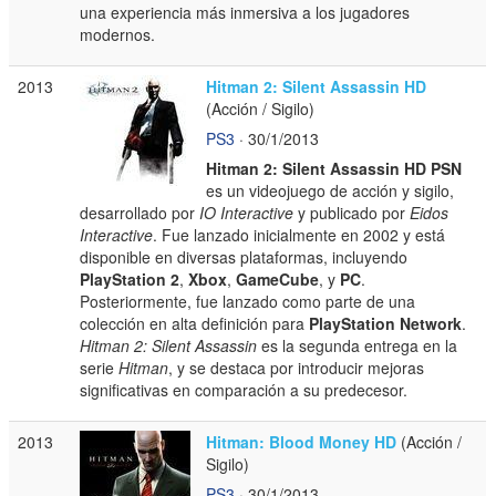
una experiencia más inmersiva a los jugadores
modernos.
2013
Hitman 2: Silent Assassin HD
(Acción / Sigilo)
PS3
· 30/1/2013
Hitman 2: Silent Assassin HD PSN
es un videojuego de acción y sigilo,
desarrollado por
IO Interactive
y publicado por
Eidos
Interactive
. Fue lanzado inicialmente en 2002 y está
disponible en diversas plataformas, incluyendo
PlayStation 2
,
Xbox
,
GameCube
, y
PC
.
Posteriormente, fue lanzado como parte de una
colección en alta definición para
PlayStation Network
.
Hitman 2: Silent Assassin
es la segunda entrega en la
serie
Hitman
, y se destaca por introducir mejoras
significativas en comparación a su predecesor.
2013
Hitman: Blood Money HD
(Acción /
Sigilo)
PS3
· 30/1/2013