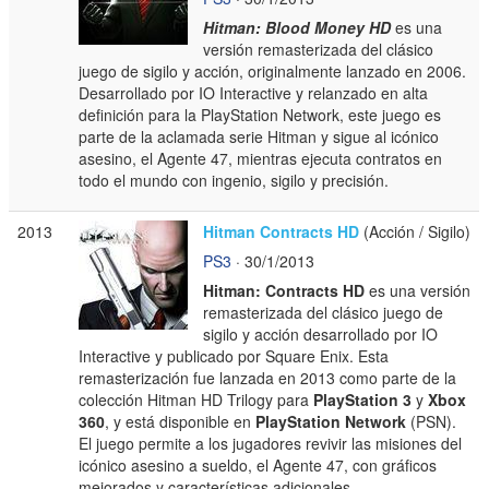
Hitman: Blood Money HD
es una
versión remasterizada del clásico
juego de sigilo y acción, originalmente lanzado en 2006.
Desarrollado por IO Interactive y relanzado en alta
definición para la PlayStation Network, este juego es
parte de la aclamada serie Hitman y sigue al icónico
asesino, el Agente 47, mientras ejecuta contratos en
todo el mundo con ingenio, sigilo y precisión.
2013
Hitman Contracts HD
(Acción / Sigilo)
PS3
· 30/1/2013
Hitman: Contracts HD
es una versión
remasterizada del clásico juego de
sigilo y acción desarrollado por IO
Interactive y publicado por Square Enix. Esta
remasterización fue lanzada en 2013 como parte de la
colección Hitman HD Trilogy para
PlayStation 3
y
Xbox
360
, y está disponible en
PlayStation Network
(PSN).
El juego permite a los jugadores revivir las misiones del
icónico asesino a sueldo, el Agente 47, con gráficos
mejorados y características adicionales.