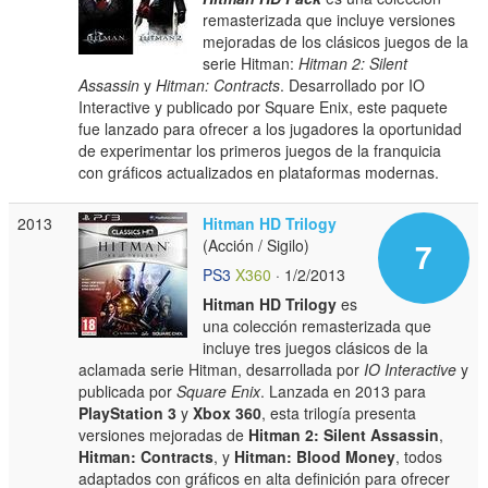
remasterizada que incluye versiones
mejoradas de los clásicos juegos de la
serie Hitman:
Hitman 2: Silent
Assassin
y
Hitman: Contracts
. Desarrollado por IO
Interactive y publicado por Square Enix, este paquete
fue lanzado para ofrecer a los jugadores la oportunidad
de experimentar los primeros juegos de la franquicia
con gráficos actualizados en plataformas modernas.
2013
Hitman HD Trilogy
(Acción / Sigilo)
7
PS3
X360
· 1/2/2013
Hitman HD Trilogy
es
una colección remasterizada que
incluye tres juegos clásicos de la
aclamada serie Hitman, desarrollada por
IO Interactive
y
publicada por
Square Enix
. Lanzada en 2013 para
PlayStation 3
y
Xbox 360
, esta trilogía presenta
versiones mejoradas de
Hitman 2: Silent Assassin
,
Hitman: Contracts
, y
Hitman: Blood Money
, todos
adaptados con gráficos en alta definición para ofrecer