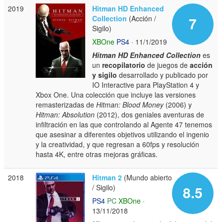
2019
Hitman HD Enhanced
Collection
(Acción /
7
Sigilo)
XBOne
PS4
· 11/1/2019
Hitman HD Enhanced Collection
es
un
recopilatorio
de juegos de
acción
y sigilo
desarrollado y publicado por
IO Interactive para PlayStation 4 y
Xbox One. Una colección que incluye las versiones
remasterizadas de
Hitman: Blood Money
(2006) y
Hitman: Absolution
(2012), dos geniales aventuras de
infiltración en las que controlando al Agente 47 tenemos
que asesinar a diferentes objetivos utilizando el ingenio
y la creatividad, y que regresan a 60fps y resolución
hasta 4K, entre otras mejoras gráficas.
2018
Hitman 2
(Mundo abierto
/ Sigilo)
8.5
PS4
PC
XBOne
·
13/11/2018