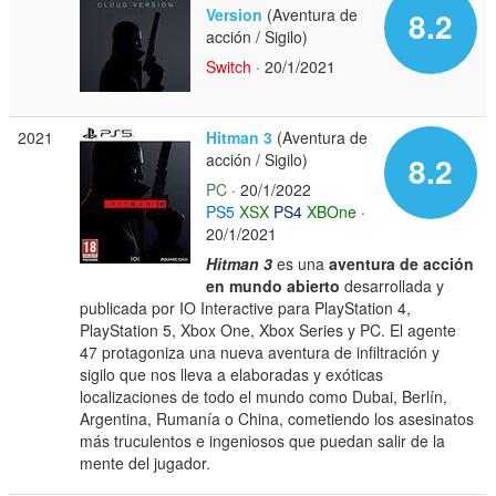
Version
(Aventura de
8.2
acción / Sigilo)
Switch
· 20/1/2021
2021
Hitman 3
(Aventura de
acción / Sigilo)
8.2
PC
· 20/1/2022
PS5
XSX
PS4
XBOne
·
20/1/2021
Hitman 3
es una
aventura de acción
en mundo abierto
desarrollada y
publicada por IO Interactive para PlayStation 4,
PlayStation 5, Xbox One, Xbox Series y PC. El agente
47 protagoniza una nueva aventura de infiltración y
sigilo que nos lleva a elaboradas y exóticas
localizaciones de todo el mundo como Dubai, Berlín,
Argentina, Rumanía o China, cometiendo los asesinatos
más truculentos e ingeniosos que puedan salir de la
mente del jugador.