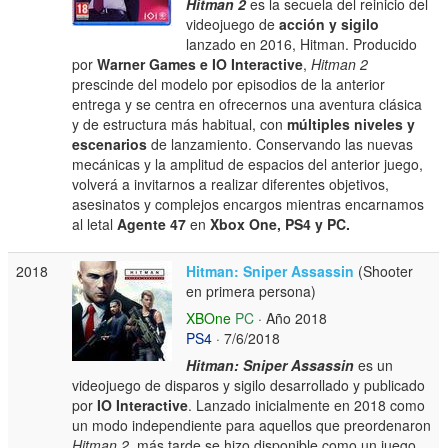
Hitman 2
es la secuela del reinicio del
videojuego de
acción y sigilo
lanzado en 2016, Hitman. Producido
por
Warner Games e IO Interactive
,
Hitman 2
prescinde del modelo por episodios de la anterior
entrega y se centra en ofrecernos una aventura clásica
y de estructura más habitual, con
múltiples niveles y
escenarios
de lanzamiento. Conservando las nuevas
mecánicas y la amplitud de espacios del anterior juego,
volverá a invitarnos a realizar diferentes objetivos,
asesinatos y complejos encargos mientras encarnamos
al letal
Agente 47
en
Xbox One, PS4 y PC.
2018
Hitman: Sniper Assassin
(Shooter
en primera persona)
XBOne
PC
· Año 2018
PS4
· 7/6/2018
Hitman: Sniper Assassin
es un
videojuego de disparos y sigilo desarrollado y publicado
por
IO Interactive
. Lanzado inicialmente en 2018 como
un modo independiente para aquellos que preordenaron
Hitman 2
, más tarde se hizo disponible como un juego