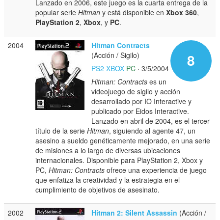
Lanzado en 2006, este juego es la cuarta entrega de la
popular serie
Hitman
y está disponible en
Xbox 360
,
PlayStation 2
,
Xbox
, y
PC
.
2004
Hitman Contracts
(Acción / Sigilo)
8
PS2
XBOX
PC
· 3/5/2004
Hitman: Contracts
es un
videojuego de sigilo y acción
desarrollado por IO Interactive y
publicado por Eidos Interactive.
Lanzado en abril de 2004, es el tercer
título de la serie
Hitman
, siguiendo al agente 47, un
asesino a sueldo genéticamente mejorado, en una serie
de misiones a lo largo de diversas ubicaciones
internacionales. Disponible para PlayStation 2, Xbox y
PC,
Hitman: Contracts
ofrece una experiencia de juego
que enfatiza la creatividad y la estrategia en el
cumplimiento de objetivos de asesinato.
2002
Hitman 2: Silent Assassin
(Acción /