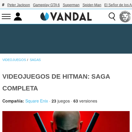
Peter Jackson
Gameplay GTA 6
Superman
Spider-Man
El Señor de los A
VIDEOJUEGOS
SAGAS
VIDEOJUEGOS DE HITMAN: SAGA
COMPLETA
Compañía:
Square Enix
·
23
juegos ·
63
versiones