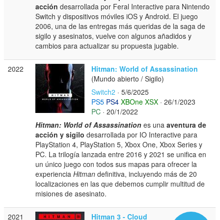
acción
desarrollada por Feral Interactive para Nintendo
Switch y dispositivos móviles iOS y Android. El juego
2006, una de las entregas más queridas de la saga de
sigilo y asesinatos, vuelve con algunos añadidos y
cambios para actualizar su propuesta jugable.
2022
Hitman: World of Assassination
(Mundo abierto / Sigilo)
Switch2
· 5/6/2025
PS5
PS4
XBOne
XSX
· 26/1/2023
PC
· 20/1/2022
Hitman: World of Assassination
es una
aventura de
acción y sigilo
desarrollada por IO Interactive para
PlayStation 4, PlayStation 5, Xbox One, Xbox Series y
PC. La trilogía lanzada entre 2016 y 2021 se unifica en
un único juego con todos sus mapas para ofrecer la
experiencia
Hitman
definitiva, incluyendo más de 20
localizaciones en las que debemos cumplir multitud de
misiones de asesinato.
2021
Hitman 3 - Cloud