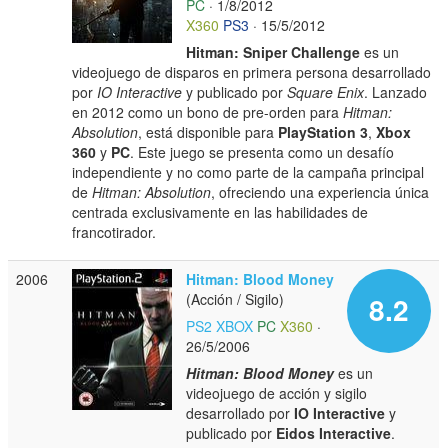
PC
· 1/8/2012
X360
PS3
· 15/5/2012
Hitman: Sniper Challenge
es un
videojuego de disparos en primera persona desarrollado
por
IO Interactive
y publicado por
Square Enix
. Lanzado
en 2012 como un bono de pre-orden para
Hitman:
Absolution
, está disponible para
PlayStation 3
,
Xbox
360
y
PC
. Este juego se presenta como un desafío
independiente y no como parte de la campaña principal
de
Hitman: Absolution
, ofreciendo una experiencia única
centrada exclusivamente en las habilidades de
francotirador.
2006
Hitman: Blood Money
(Acción / Sigilo)
8.2
PS2
XBOX
PC
X360
·
26/5/2006
Hitman: Blood Money
es un
videojuego de acción y sigilo
desarrollado por
IO Interactive
y
publicado por
Eidos Interactive
.