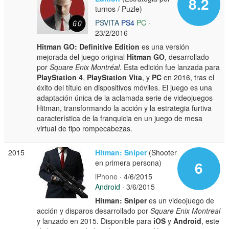
8.2
turnos / Puzle)
PSVITA
PS4
PC
·
23/2/2016
Hitman GO: Definitive Edition
es una versión
mejorada del juego original
Hitman GO
, desarrollado
por
Square Enix Montréal
. Esta edición fue lanzada para
PlayStation 4
,
PlayStation Vita
, y
PC
en 2016, tras el
éxito del título en dispositivos móviles. El juego es una
adaptación única de la aclamada serie de videojuegos
Hitman, transformando la acción y la estrategia furtiva
característica de la franquicia en un juego de mesa
virtual de tipo rompecabezas.
2015
Hitman: Sniper
(Shooter
en primera persona)
6
iPhone
· 4/6/2015
Android
· 3/6/2015
Hitman: Sniper
es un videojuego de
acción y disparos desarrollado por
Square Enix Montreal
y lanzado en 2015. Disponible para
iOS
y
Android
, este