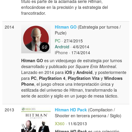
título es parte de la aclamada serie
Hitman
,
enfocándose en la precisión y la estrategia del
francotirador.
2014
Hitman GO
(Estrategia por turnos /
Puzle)
PC
· 27/4/2015
Android
· 4/6/2014
iPhone
· 17/4/2014
Hitman GO
es un videojuego de estrategia por turnos
desarrollado y publicado por
Square Enix Montreal
.
Lanzado en 2014 para
iOS
y
Android
, y posteriormente
para
PC
,
PlayStation 4
,
PlayStation Vita
y
Windows
Phone
, el juego ofrece una interpretación única y
estilizada del universo de Hitman, transformando la
serie de acción y sigilo en un juego de mesa táctico.
2013
Hitman HD Pack
(Compilacion /
Shooter en tercera persona / Sigilo)
X360
· 11/6/2013
Hitman HD Pack
es una colección