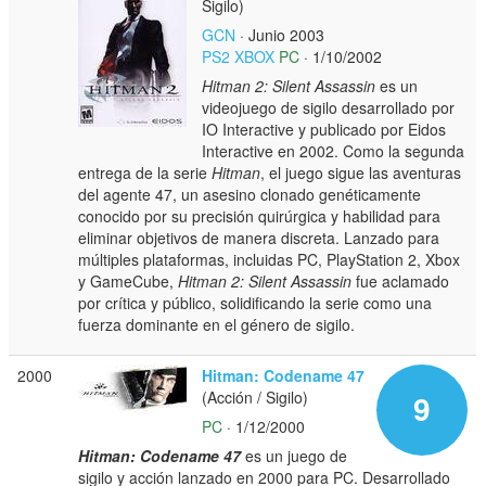
Sigilo)
GCN
· Junio 2003
PS2
XBOX
PC
· 1/10/2002
Hitman 2: Silent Assassin
es un
videojuego de sigilo desarrollado por
IO Interactive y publicado por Eidos
Interactive en 2002. Como la segunda
entrega de la serie
Hitman
, el juego sigue las aventuras
del agente 47, un asesino clonado genéticamente
conocido por su precisión quirúrgica y habilidad para
eliminar objetivos de manera discreta. Lanzado para
múltiples plataformas, incluidas PC, PlayStation 2, Xbox
y GameCube,
Hitman 2: Silent Assassin
fue aclamado
por crítica y público, solidificando la serie como una
fuerza dominante en el género de sigilo.
2000
Hitman: Codename 47
(Acción / Sigilo)
9
PC
· 1/12/2000
Hitman: Codename 47
es un juego de
sigilo y acción lanzado en 2000 para PC. Desarrollado