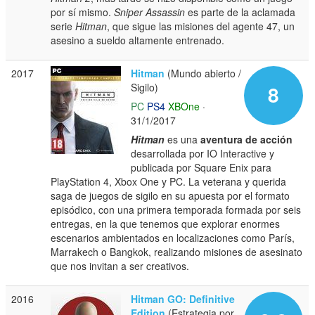
por sí mismo.
Sniper Assassin
es parte de la aclamada
serie
Hitman
, que sigue las misiones del agente 47, un
asesino a sueldo altamente entrenado.
2017
Hitman
(Mundo abierto /
Sigilo)
8
PC
PS4
XBOne
·
31/1/2017
Hitman
es una
aventura de acción
desarrollada por IO Interactive y
publicada por Square Enix para
PlayStation 4, Xbox One y PC. La veterana y querida
saga de juegos de sigilo en su apuesta por el formato
episódico, con una primera temporada formada por seis
entregas, en la que tenemos que explorar enormes
escenarios ambientados en localizaciones como París,
Marrakech o Bangkok, realizando misiones de asesinato
que nos invitan a ser creativos.
2016
Hitman GO: Definitive
Edition
(Estrategia por