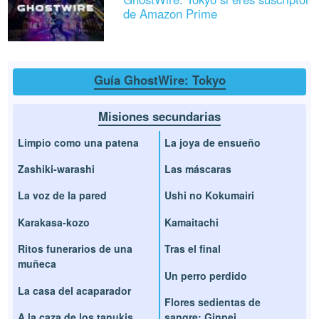
de Amazon Prime
Guía GhostWire: Tokyo
Misiones secundarias
Limpio como una patena
La joya de ensueño
Zashiki-warashi
Las máscaras
La voz de la pared
Ushi no Kokumairi
Karakasa-kozo
Kamaitachi
Ritos funerarios de una
Tras el final
muñeca
Un perro perdido
La casa del acaparador
Flores sedientas de
A la caza de los tanukis
sangre: Ginpei