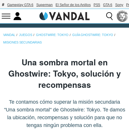
Gameplay GTA 6
Superman
El Señor de los Anillos
PS5
GTA 6
Sony
P
VANDAL
JUEGOS
GHOSTWIRE: TOKYO
GUÍA GHOSTWIRE: TOKYO
MISIONES SECUNDARIAS
Una sombra mortal en
Ghostwire: Tokyo, solución y
recompensas
Te contamos cómo superar la misión secundaria
"Una sombra mortal" de Ghostwire: Tokyo. Te damos
la ubicación, recompensas y solución para que no
tengas ningún problema con ella.