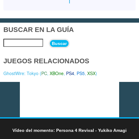
BUSCAR EN LA GUÍA
Buscar
JUEGOS RELACIONADOS
GhostWire: Tokyo (
PC
,
XBOne
,
PS4
,
PS5
,
XSX
)
Vídeo del momento: Persona 4 Revival - Yukiko Amagi