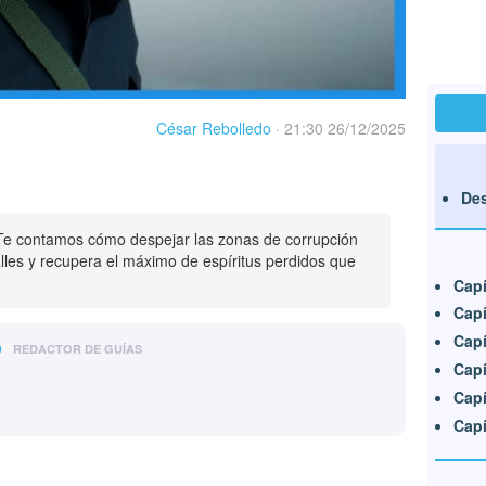
César Rebolledo
·
21:30 26/12/2025
Des
 Te contamos cómo despejar las zonas de corrupción
alles y recupera el máximo de espíritus perdidos que
Capí
Capí
Capí
o
REDACTOR DE GUÍAS
Capí
Capí
Capí