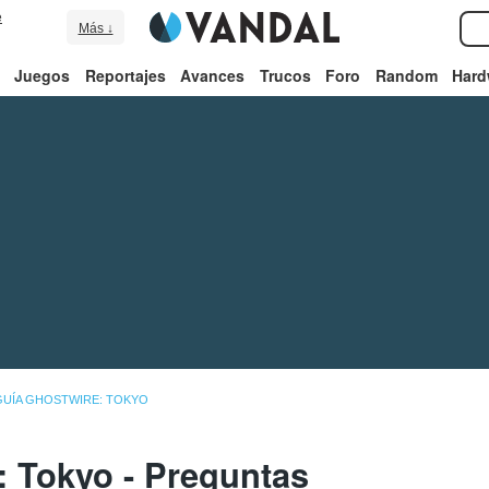
e
Más ↓
Juegos
Reportajes
Avances
Trucos
Foro
Random
Hard
GUÍA GHOSTWIRE: TOKYO
: Tokyo - Preguntas