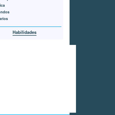
ica
endos
arios
Habilidades