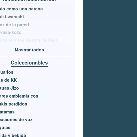
pio como una patena
iki-warashi
oz de la pared
akasa-kozo
s funerarios de una muñeca
Mostrar todos
Coleccionables
uarios
as de KK
tuas Jizo
ares emblemáticos
kis perdidos
atamas
aciones de voz
quias
ida y bebida