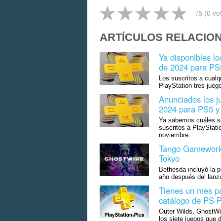
-
/5 (
0
vo
ARTÍCULOS RELACIO
Ya disponibles l
de 2024 para PS
Los suscritos a cualq
PlayStation tres jue
Anunciados los j
2024 para PS5 y 
Ya sabemos cuáles so
suscritos a PlayStati
noviembre.
Tango Gameworks
Tokyo
Bethesda incluyó la p
año después del lanza
Tienes un mes pa
catálogo de PS 
Outer Wilds, GhostWir
los siete juegos que