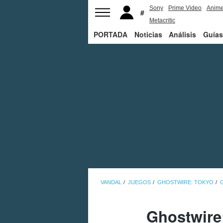
Sony
Prime Video
Anim
Metacritic
PORTADA
Noticias
Análisis
Guías
VANDAL
JUEGOS
GHOSTWIRE: TOKYO
Ghostwire