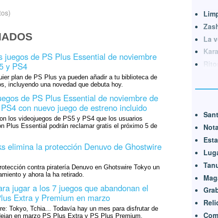
tos)
Lim
Zash
NADOS
La v
Kar
os juegos de PS Plus Essential de noviembre
Rito
5 y PS4
uier plan de PS Plus ya pueden añadir a tu biblioteca de
gos, incluyendo una novedad que debuta hoy.
uegos de PS Plus Essential de noviembre de
PS4 con nuevo juego de estreno incluido
Sant
n los videojuegos de PS5 y PS4 que los usuarios
Not
on Plus Essential podrán reclamar gratis el próximo 5 de
Esta
 elimina la protección Denuvo de Ghostwire
Lug
Tanu
rotección contra piratería Denuvo en Ghotswire Tokyo un
miento y ahora la ha retirado.
Mag
ra jugar a los 7 juegos que abandonan el
Grab
Plus Extra y Premium en marzo
Reli
e: Tokyo, Tchia... Todavía hay un mes para disfrutar de
Com
 dejan en marzo PS Plus Extra y PS Plus Premium.