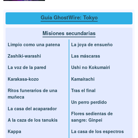
Guía GhostWire: Tokyo
Misiones secundarias
Limpio como una patena
La joya de ensueño
Zashiki-warashi
Las máscaras
La voz de la pared
Ushi no Kokumairi
Karakasa-kozo
Kamaitachi
Ritos funerarios de una
Tras el final
muñeca
Un perro perdido
La casa del acaparador
Flores sedientas de
A la caza de los tanukis
sangre: Ginpei
Kappa
La casa de los espectros