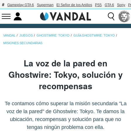
Gameplay GTA 6
Superman
El Señor de los Anillos
PS5
GTA 6
Sony
P
VANDAL
JUEGOS
GHOSTWIRE: TOKYO
GUÍA GHOSTWIRE: TOKYO
MISIONES SECUNDARIAS
La voz de la pared en
Ghostwire: Tokyo, solución y
recompensas
Te contamos cómo superar la misión secundaria "La
voz de la pared" de Ghostwire: Tokyo. Te damos la
ubicación, recompensas y solución para que no
tengas ningún problema con ella.