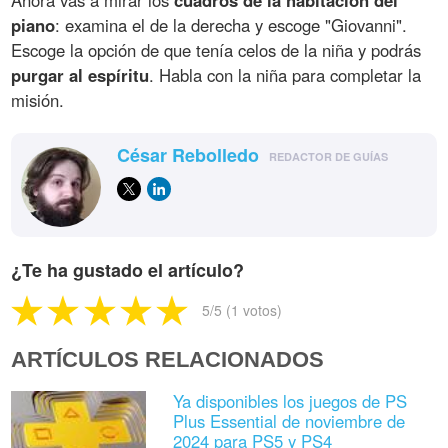
Ahora vas a mirar los
cuadros de la habitación del
piano
: examina el de la derecha y escoge "Giovanni".
Escoge la opción de que tenía celos de la niña y podrás
purgar al espíritu
. Habla con la niña para completar la
misión.
César Rebolledo
REDACTOR DE GUÍAS
¿Te ha gustado el artículo?
5
/5 (
1
votos)
ARTÍCULOS RELACIONADOS
Ya disponibles los juegos de PS
Plus Essential de noviembre de
2024 para PS5 y PS4