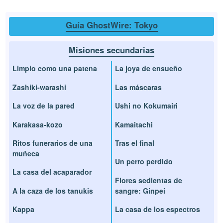
Guía GhostWire: Tokyo
Misiones secundarias
Limpio como una patena
La joya de ensueño
Zashiki-warashi
Las máscaras
La voz de la pared
Ushi no Kokumairi
Karakasa-kozo
Kamaitachi
Ritos funerarios de una
Tras el final
muñeca
Un perro perdido
La casa del acaparador
Flores sedientas de
A la caza de los tanukis
sangre: Ginpei
Kappa
La casa de los espectros