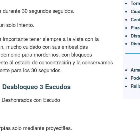
Torr
e durante 30 segundos seguidos.
Ciu
Cent
un solo intento.
Plaz
Dist
s importante tener siempre a la vista con la
Dist
án, mucho cuidado con sus embestidas
l demonio para mordernos, con bloqueos
nte al estado de concentración y la conservamos
nte para los 30 segundos.
Arm
Pode
 - Desbloqueo 3 Escudos
Reli
s Deshonrados con Escudo
rpías solo mediante proyectiles.