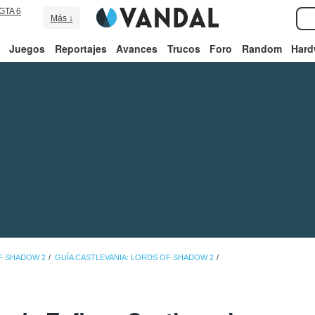
GTA 6
Más ↓
Juegos
Reportajes
Avances
Trucos
Foro
Random
Hard
F SHADOW 2
GUÍA CASTLEVANIA: LORDS OF SHADOW 2