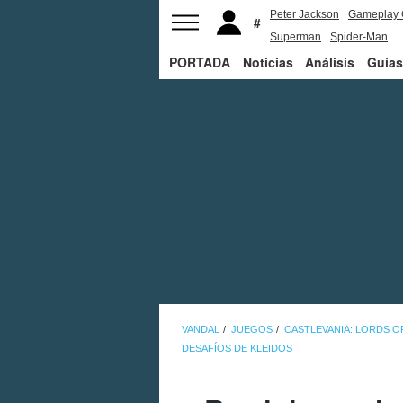
Peter Jackson
Gameplay 
Superman
Spider-Man
PORTADA
Noticias
Análisis
Guías
VANDAL
JUEGOS
CASTLEVANIA: LORDS O
DESAFÍOS DE KLEIDOS