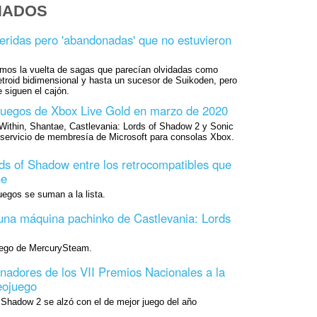
NADOS
ridas pero 'abandonadas' que no estuvieron
imos la vuelta de sagas que parecían olvidadas como
roid bidimensional y hasta un sucesor de Suikoden, pero
 siguen el cajón.
Juegos de Xbox Live Gold en marzo de 2020
thin, Shantae, Castlevania: Lords of Shadow 2 y Sonic
l servicio de membresía de Microsoft para consolas Xbox.
ds of Shadow entre los retrocompatibles que
ne
egos se suman a la lista.
una máquina pachinko de Castlevania: Lords
juego de MercurySteam.
nadores de los VII Premios Nacionales a la
eojuego
 Shadow 2 se alzó con el de mejor juego del año