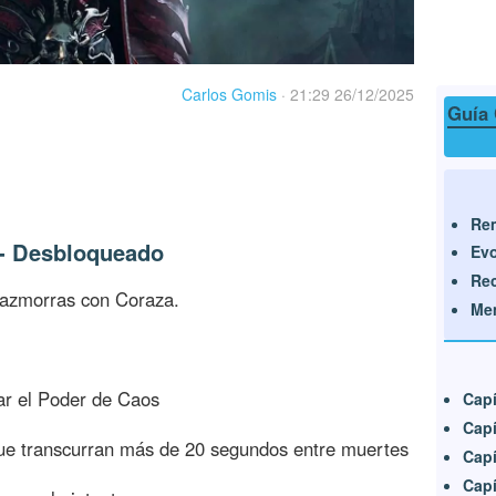
Carlos Gomis
·
21:29 26/12/2025
Guía 
Rem
 - Desbloqueado
Evo
Rec
Mazmorras con Coraza.
Mem
var el Poder de Caos
Capí
Capí
que transcurran más de 20 segundos entre muertes
Capí
Capí