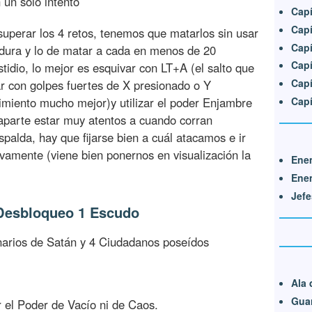
 un solo intento
Capí
Capí
superar los 4 retos, tenemos que matarlos sin usar
Capí
adura y lo de matar a cada en menos de 20
Capí
idio, lo mejor es esquivar con LT+A (el salto que
Capí
ar con golpes fuertes de X presionado o Y
imiento mucho mejor)y utilizar el poder Enjambre
Capí
 aparte estar muy atentos a cuando corran
espalda, hay que fijarse bien a cuál atacamos e ir
ivamente (viene bien ponernos en visualización la
Enem
Enem
Jefe
- Desbloqueo 1 Escudo
arios de Satán y 4 Ciudadanos poseídos
Ala 
Guar
ar el Poder de Vacío ni de Caos.