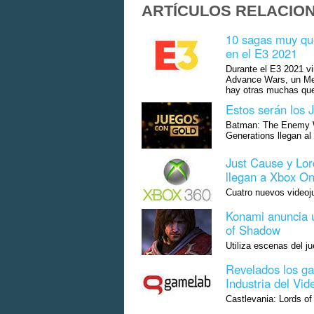
ARTÍCULOS RELACIO
10 sagas muy que
en el E3 2021
Durante el E3 2021 v
Advance Wars, un Met
hay otras muchas que
Estos serán los 
Batman: The Enemy Wi
Generations llegan a
Just Cause y Lor
llegan a Xbox O
Cuatro nuevos videoju
Konami anuncia 
of Shadow
Utiliza escenas del 
Revelados los ga
Industria del Vid
Castlevania: Lords of