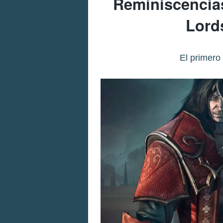
Reminiscencias
Lord
El primero